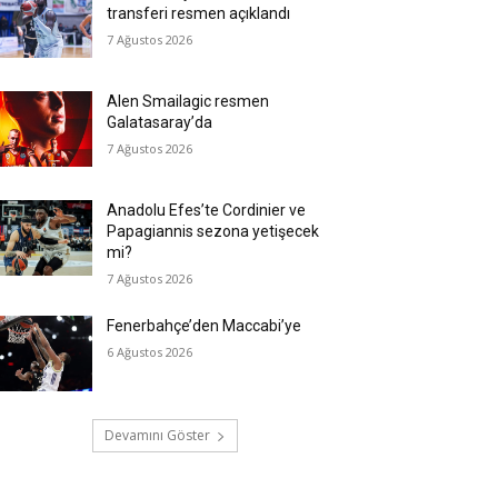
transferi resmen açıklandı
7 Ağustos 2026
Alen Smailagic resmen
Galatasaray’da
7 Ağustos 2026
Anadolu Efes’te Cordinier ve
Papagiannis sezona yetişecek
mi?
7 Ağustos 2026
Fenerbahçe’den Maccabi’ye
6 Ağustos 2026
Devamını Göster