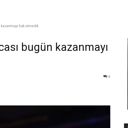
ün kazanmayı hak etmedik
acası bugün kazanmayı
0