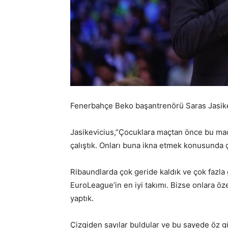
Fenerbahçe Beko başantrenörü Saras Jasikev
Jasikevicius,”Çocuklara maçtan önce bu ma
çalıştık. Onları buna ikna etmek konusunda ç
Ribaundlarda çok geride kaldık ve çok fazla 
EuroLeague’in en iyi takımı. Bizse onlara öz
yaptık.
Çizgiden sayılar buldular ve bu sayede öz g