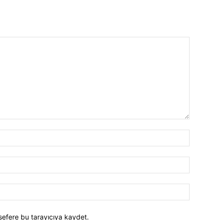
İsim:*
E-
Posta:*
Website:
sefere bu tarayıcıya kaydet.