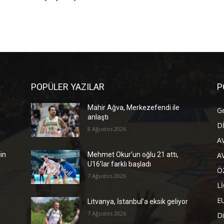
POPÜLER YAZILAR
P
Mahir Ağva, Merkezefendi ile
G
anlaştı
D
8 Ağustos 2026
A
A
çin
Mehmet Okur’un oğlu 21 attı,
U16’lar farklı başladı
Ö
7 Ağustos 2026
L
E
Litvanya, İstanbul’a eksik geliyor
7 Ağustos 2026
Di