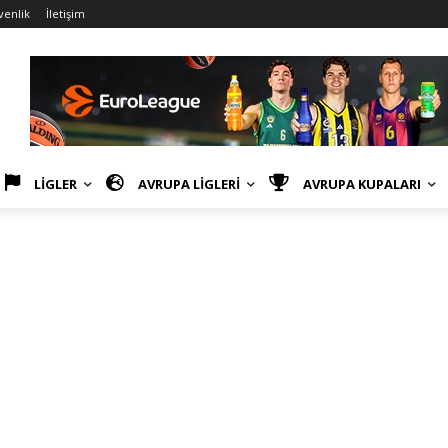
venlik
İletişim
LİGLER
AVRUPA LİGLERİ
AVRUPA KUPALARI