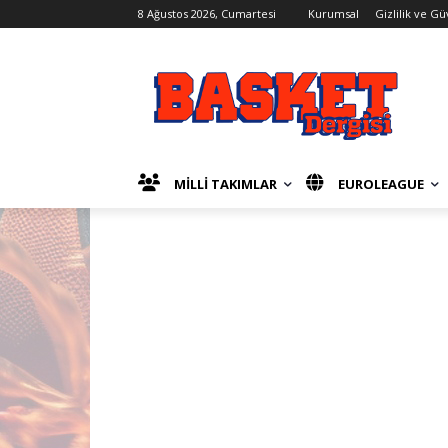
8 Ağustos 2026, Cumartesi
Kurumsal
Gizlilik ve Gü
MİLLİ TAKIMLAR
EUROLEAGUE