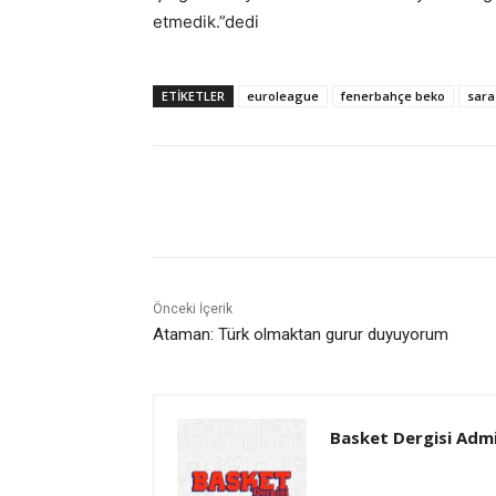
etmedik.”dedi
ETIKETLER
euroleague
fenerbahçe beko
sara
Paylaş
Önceki İçerik
Ataman: Türk olmaktan gurur duyuyorum
Basket Dergisi Adm