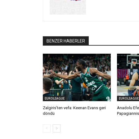
BENZER HABERLER
EUROLEAGUE
EUROLEAGUE
Zalgiris’ten vefa: Keenan Evans geri
Anadolu Efes
döndü
Papagiannis