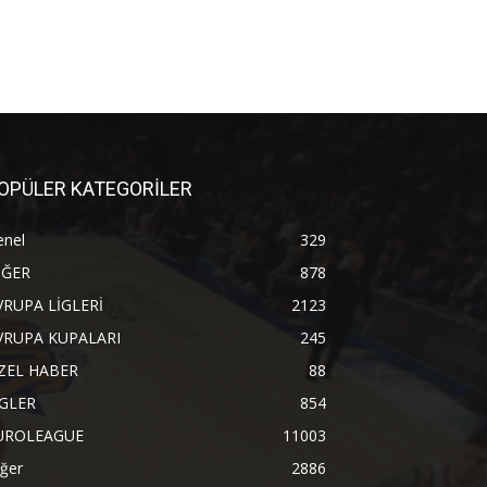
OPÜLER KATEGORİLER
enel
329
İĞER
878
VRUPA LİGLERİ
2123
VRUPA KUPALARI
245
ZEL HABER
88
İGLER
854
UROLEAGUE
11003
ğer
2886