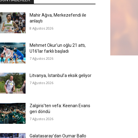
Mahir Ağva, Merkezefendi ile
anlaştı
8 Ağustos 2026
Mehmet Okur’un oğlu 21 attı,
U16’lar farklı başladı
7 Ağustos 2026
Litvanya, İstanbul’a eksik geliyor
7 Ağustos 2026
Zalgiris’ten vefa: Keenan Evans
geri döndü
7 Ağustos 2026
Galatasaray’dan Oumar Ballo