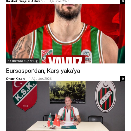
Basket Dergisi Admin
-
3 Ağustos 2026
0
Basketbol Süper Lig
Bursaspor’dan, Karşıyaka’ya
Onur Kıran
-
1 Ağustos 2026
0