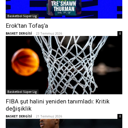
Basketbol Süper Lig
Erok’tan Tofaş’a
BASKET DERGİSİ
-
23 Temmuz 2026
0
Basketbol Süper Lig
FIBA şut halini yeniden tanımladı: Kritik
değişiklik
BASKET DERGİSİ
-
21 Temmuz 2026
0