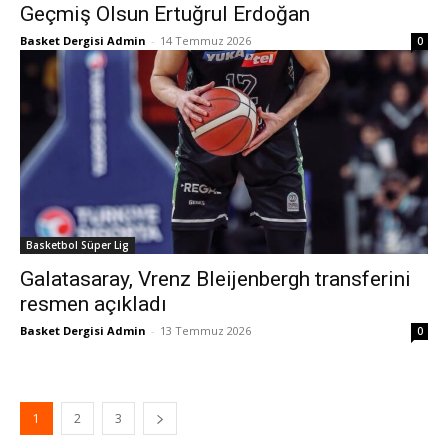
Geçmiş Olsun Ertuğrul Erdoğan
Basket Dergisi Admin
-
14 Temmuz 2026
0
Basketbol Süper Lig
Galatasaray, Vrenz Bleijenbergh transferini
resmen açıkladı
Basket Dergisi Admin
-
13 Temmuz 2026
0
1
2
3