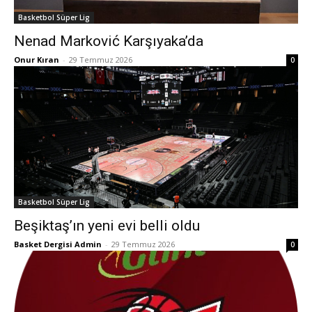
Basketbol Süper Lig
Nenad Marković Karşıyaka’da
Onur Kıran
-
29 Temmuz 2026
0
Basketbol Süper Lig
Beşiktaş’ın yeni evi belli oldu
Basket Dergisi Admin
-
29 Temmuz 2026
0