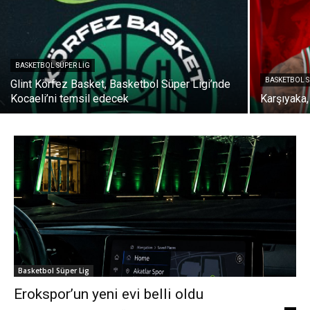
BASKETBOL SÜPER LIG
BASKETBOL S
Glint Körfez Basket, Basketbol Süper Ligi’nde
Kocaeli’ni temsil edecek
Karşıyaka,
Basketbol Süper Lig
Erokspor’un yeni evi belli oldu