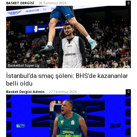
BASKET DERGİSİ
-
28 Temmuz 2026
0
Basketbol Süper Lig
İstanbul’da smaç şöleni: BHS’de kazananlar
belli oldu
Basket Dergisi Admin
-
27 Temmuz 2026
0