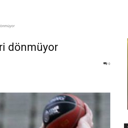
 dönmüyor
eri dönmüyor
0