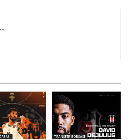
com
ORSASI
TRANSFER BORSASI