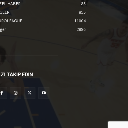
ZEL HABER
88
İGLER
855
UROLEAGUE
11004
ğer
2886
İZİ TAKİP EDİN