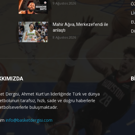
9 Ağustos 2026
Ö
L
E
Mahir Ağva, Merkezefendi ile
anlaştı
Di
8 Ağustos 2026
KKIMIZDA
B
et Dergisi, Ahmet Kurt'un liderliğinde Türk ve dünya
etbolunun tarafsız, hızlı, sade ve doğru haberlerle
etbolseverlerle buluşmaktadır.
işim
info@basketdergisi.com