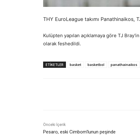
THY EuroLeague takımı Panathinaikos, TJ
Kulüpten yapılan açıklamaya göre TJ Bray'in 
olarak feshedildi.
ETIKETLER
basket
basketbol
panathainaikos
Paylaş
Önceki İçerik
Pesaro, eski Cimbom'lunun peşinde