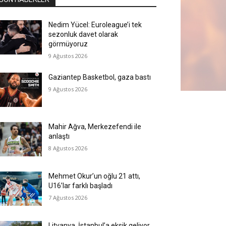
Nedim Yücel: Euroleague’i tek
sezonluk davet olarak
görmüyoruz
9 Ağustos 2026
Gaziantep Basketbol, gaza bastı
9 Ağustos 2026
Mahir Ağva, Merkezefendi ile
anlaştı
8 Ağustos 2026
Mehmet Okur’un oğlu 21 attı,
U16’lar farklı başladı
7 Ağustos 2026
Litvanya, İstanbul’a eksik geliyor