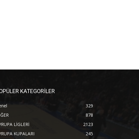
OPÜLER KATEGORİLER
enel
329
İĞER
878
VRUPA LİGLERİ
2123
VRUPA KUPALARI
245