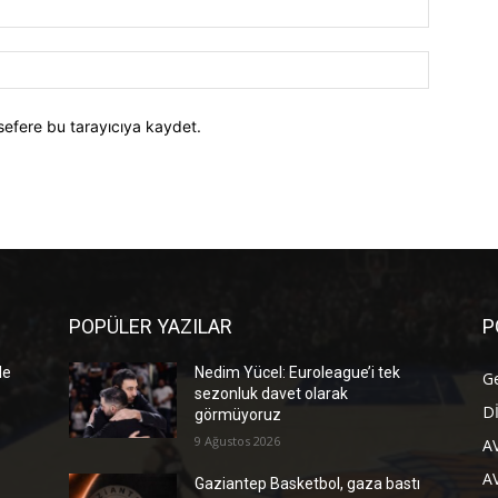
E-
Posta:*
Website:
sefere bu tarayıcıya kaydet.
POPÜLER YAZILAR
P
de
Nedim Yücel: Euroleague’i tek
G
sezonluk davet olarak
D
görmüyoruz
9 Ağustos 2026
A
A
Gaziantep Basketbol, gaza bastı