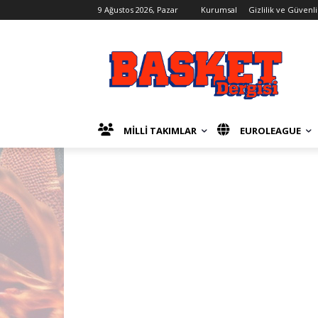
9 Ağustos 2026, Pazar
Kurumsal
Gizlilik ve Güvenli
MİLLİ TAKIMLAR
EUROLEAGUE