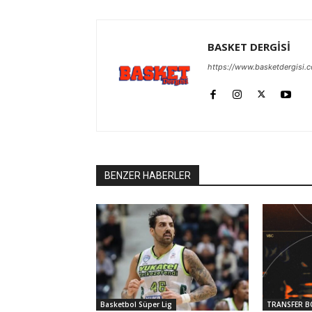
BASKET DERGİSİ
https://www.basketdergisi.
BENZER HABERLER
Basketbol Süper Lig
TRANSFER B