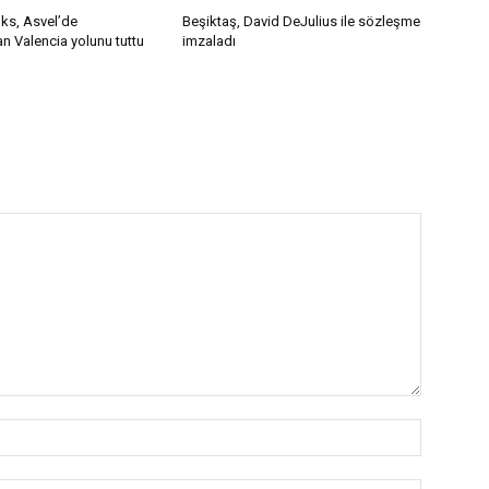
ks, Asvel’de
Beşiktaş, David DeJulius ile sözleşme
 Valencia yolunu tuttu
imzaladı
İsim:*