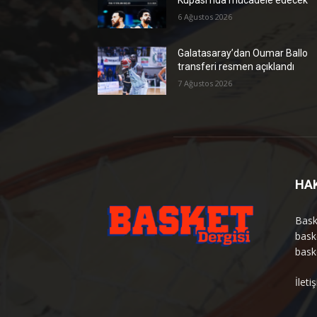
Kupası’nda mücadele edecek
6 Ağustos 2026
Galatasaray’dan Oumar Ballo
transferi resmen açıklandı
7 Ağustos 2026
HA
Bask
bask
bask
İlet