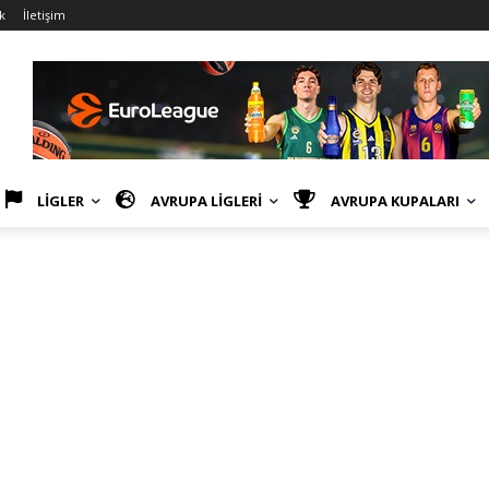
k
İletişim
LİGLER
AVRUPA LİGLERİ
AVRUPA KUPALARI