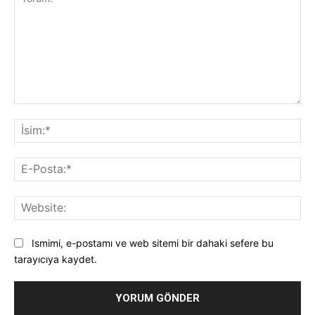
Yorum:
İsi
E-
Pos
Web
Ismimi, e-postamı ve web sitemi bir dahaki sefere bu
tarayıcıya kaydet.