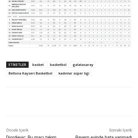
ETIKETLER
basket
basketbol
galatasaray
Bellona Kayseri Basketbol
kadınlar süper ligi
Önceki İçerik
Sonraki İçerik
Djordjevic: Bu maçı takım
Bayern evinde hata yapmadı