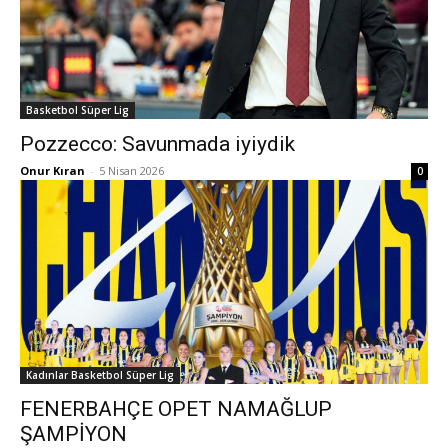
Basketbol Süper Lig
Pozzecco: Savunmada iyiydik
Onur Kıran
-
5 Nisan 2026
0
Kadınlar Basketbol Süper Lig
FENERBAHÇE OPET NAMAĞLUP
ŞAMPİYON