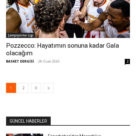
Şampiyonlar Ligi
Pozzecco: Hayatımın sonuna kadar Gala
olacağım
BASKET DERGİSİ
-
28 Ocak 2026
2
1
2
3
GÜNCEL HABERLER