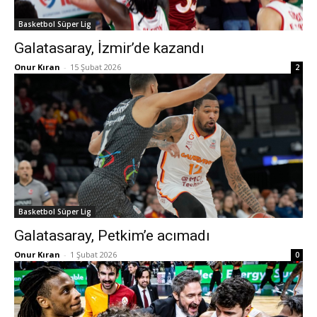
Basketbol Süper Lig
Galatasaray, İzmir’de kazandı
Onur Kıran
-
15 Şubat 2026
2
Basketbol Süper Lig
Galatasaray, Petkim’e acımadı
Onur Kıran
-
1 Şubat 2026
0