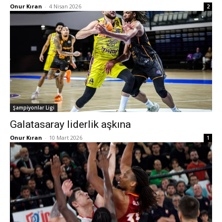
Onur Kıran
-
4 Nisan 2026
2
Şampiyonlar Ligi
Galatasaray liderlik aşkına
Onur Kıran
-
10 Mart 2026
1