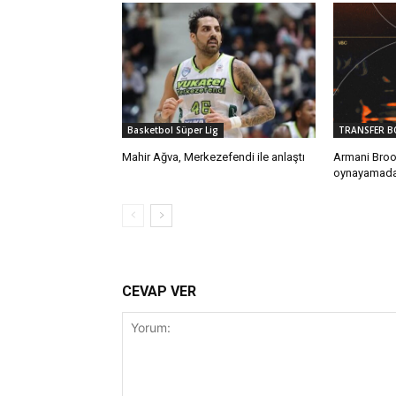
Basketbol Süper Lig
TRANSFER B
Mahir Ağva, Merkezefendi ile anlaştı
Armani Broo
oynayamadan
CEVAP VER