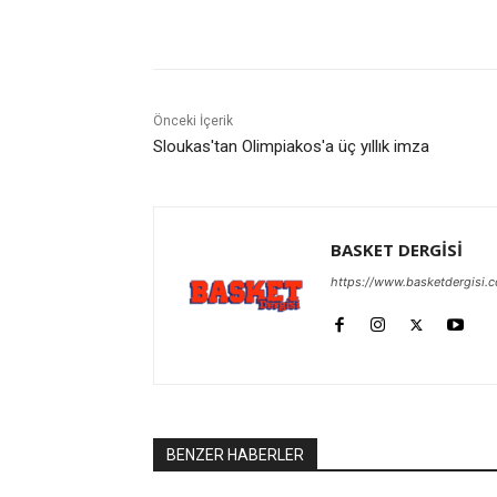
Paylaş
Önceki İçerik
Sloukas'tan Olimpiakos'a üç yıllık imza
BASKET DERGİSİ
https://www.basketdergisi.
BENZER HABERLER