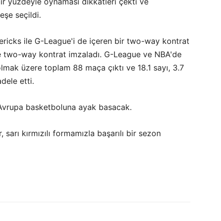
ir yüzdeyle oynaması dikkatleri çekti ve
eşe seçildi.
ricks ile G-League'i de içeren bir two-way kontrat
le two-way kontrat imzaladı. G-League ve NBA'de
lmak üzere toplam 88 maça çıktı ve 18.1 sayı, 3.7
dele etti.
 Avrupa basketboluna ayak basacak.
, sarı kırmızılı formamızla başarılı bir sezon