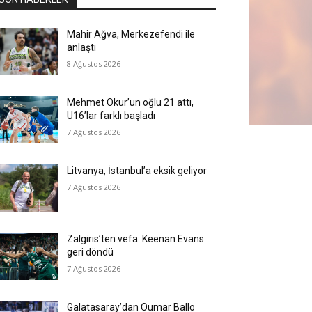
Mahir Ağva, Merkezefendi ile
anlaştı
8 Ağustos 2026
Mehmet Okur’un oğlu 21 attı,
U16’lar farklı başladı
7 Ağustos 2026
Litvanya, İstanbul’a eksik geliyor
7 Ağustos 2026
Zalgiris’ten vefa: Keenan Evans
geri döndü
7 Ağustos 2026
Galatasaray’dan Oumar Ballo