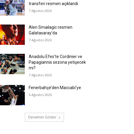
transferi resmen açıklandı
7 Ağustos 2026
Alen Smailagic resmen
Galatasaray’da
7 Ağustos 2026
Anadolu Efes’te Cordinier ve
Papagiannis sezona yetişecek
mi?
7 Ağustos 2026
Fenerbahçe’den Maccabi’ye
6 Ağustos 2026
Devamını Göster