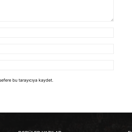
İsim:*
E-
Posta:*
Website:
sefere bu tarayıcıya kaydet.