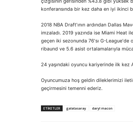
çizgisinin gerisinden %43.8 gibi yüksek b
konferansında bir kez daha en iyi ikinci b
2018 NBA Draft'ının ardından Dallas Mave
imzaladı. 2019 yazında ise Miami Heat i
geçen iki sezonunda 76'sı G-League'de o
ribaund ve 5.6 asist ortalamalarıyla müca
24 yaşındaki oyuncu kariyerinde ilk kez
Oyuncumuza hoş geldin dileklerimizi iletir
geçirmesini temenni ederiz.
ETIKETLER
galatasaray
daryl macon