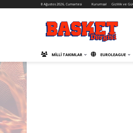
8 Ağustos 2026, Cumartesi
Kurumsal
Gizlilik ve Gü
MİLLİ TAKIMLAR
EUROLEAGUE