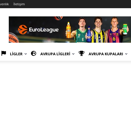
venlik
İletişim
LİGLER
AVRUPA LİGLERİ
AVRUPA KUPALARI