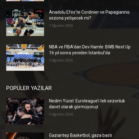
Anadolu Efes’te Cordinier ve Papagiannis
sezona yetişecek mi?
7 Ağustos 2026
NBA ve FIBA’dan Dev Hamle: BWB Next Up
16 yıl sonra yeniden İstanbul’da
5 Ağustos 2026
POPÜLER YAZILAR
Nedim Yücel: Euroleague’i tek sezonluk
davet olarak görmüyoruz
9 Ağustos 2026
Gaziantep Basketbol, gaza bastı