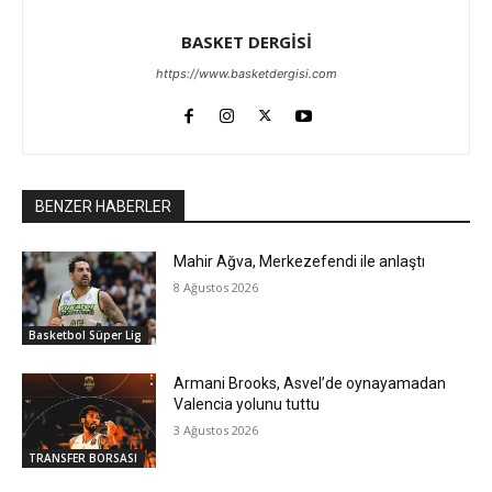
BASKET DERGİSİ
https://www.basketdergisi.com
BENZER HABERLER
Mahir Ağva, Merkezefendi ile anlaştı
8 Ağustos 2026
Basketbol Süper Lig
Armani Brooks, Asvel’de oynayamadan
Valencia yolunu tuttu
3 Ağustos 2026
TRANSFER BORSASI