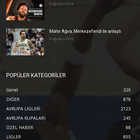
9 Ağustos 2026
Mahir Ağva, Merkezefendi ile anlaştı
8 Ağustos 2026
POPÜLER KATEGORİLER
Genel
329
DİĞER
878
AVRUPA LİGLERİ
2123
AVRUPA KUPALARI
245
ÖZEL HABER
88
LİGLER
855