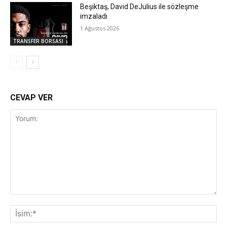
Beşiktaş, David DeJulius ile sözleşme
imzaladı
1 Ağustos 2026
TRANSFER BORSASI
CEVAP VER
Yorum:
İsi