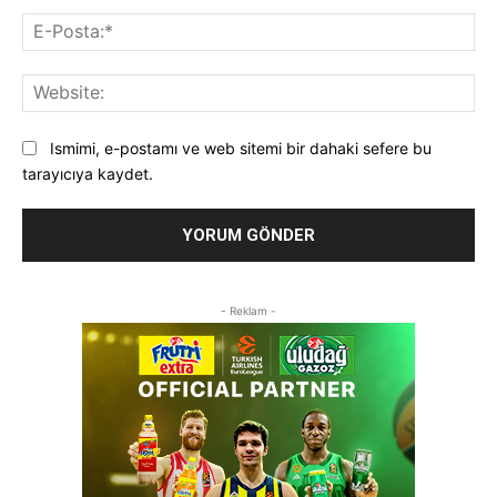
E-
Pos
Web
Ismimi, e-postamı ve web sitemi bir dahaki sefere bu
tarayıcıya kaydet.
- Reklam -