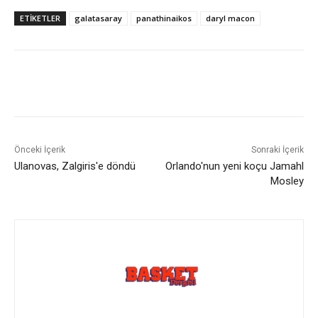
ETIKETLER
galatasaray
panathinaikos
daryl macon
Önceki İçerik
Sonraki İçerik
Ulanovas, Zalgiris'e döndü
Orlando'nun yeni koçu Jamahl
Mosley