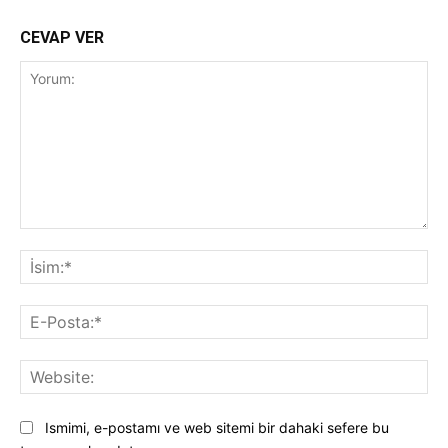
CEVAP VER
Yorum:
İsi
E-
Pos
Web
Ismimi, e-postamı ve web sitemi bir dahaki sefere bu