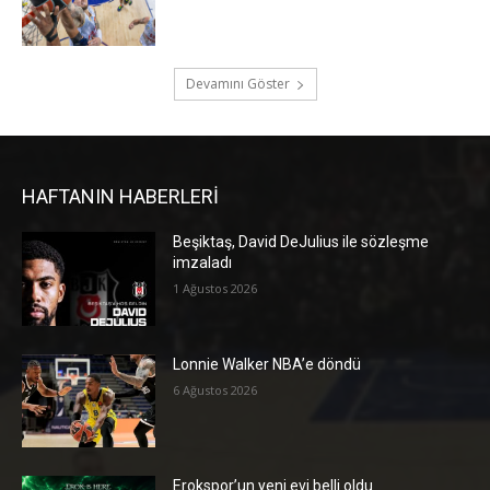
Devamını Göster
HAFTANIN HABERLERİ
Beşiktaş, David DeJulius ile sözleşme
imzaladı
1 Ağustos 2026
Lonnie Walker NBA’e döndü
6 Ağustos 2026
Erokspor’un yeni evi belli oldu