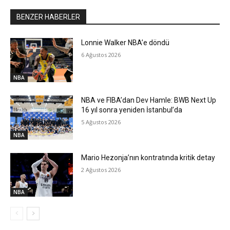
BENZER HABERLER
Lonnie Walker NBA’e döndü
6 Ağustos 2026
NBA
NBA ve FIBA’dan Dev Hamle: BWB Next Up
16 yıl sonra yeniden İstanbul’da
5 Ağustos 2026
NBA
Mario Hezonja’nın kontratında kritik detay
2 Ağustos 2026
NBA