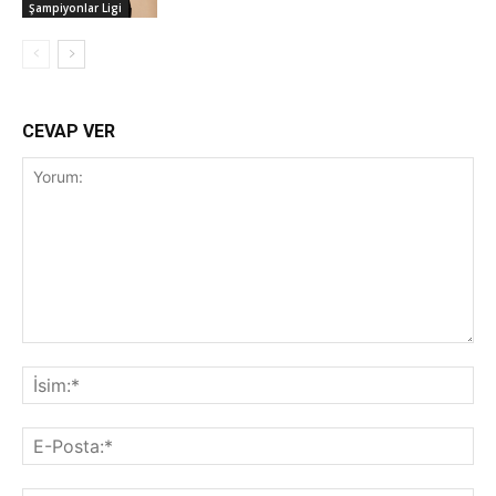
Şampiyonlar Ligi
CEVAP VER
Yorum:
İsi
E-
Pos