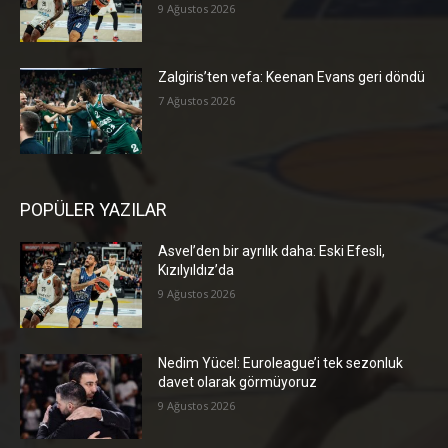
9 Ağustos 2026
Zalgiris’ten vefa: Keenan Evans geri döndü
7 Ağustos 2026
POPÜLER YAZILAR
Asvel’den bir ayrılık daha: Eski Efesli,
Kızılyıldız’da
9 Ağustos 2026
Nedim Yücel: Euroleague’i tek sezonluk
davet olarak görmüyoruz
9 Ağustos 2026