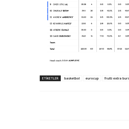
ETIKETLER
basketbol
eurocup
frutti extra bu
Paylaş