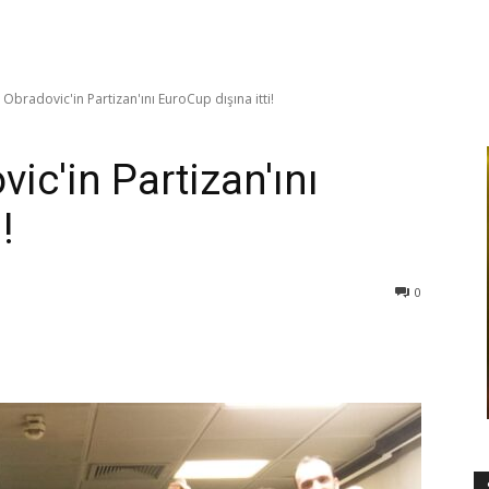
Obradovic'in Partizan'ını EuroCup dışına itti!
ic'in Partizan'ını
!
0