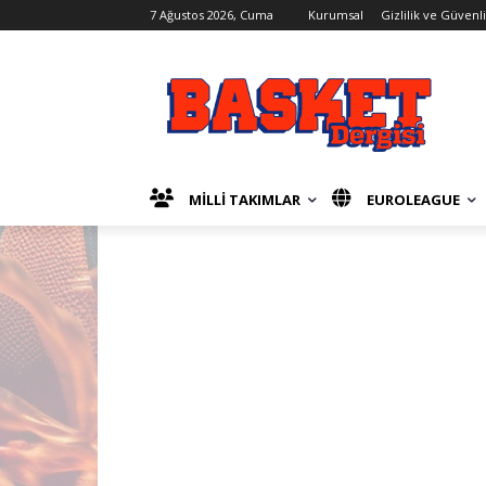
7 Ağustos 2026, Cuma
Kurumsal
Gizlilik ve Güvenl
MİLLİ TAKIMLAR
EUROLEAGUE