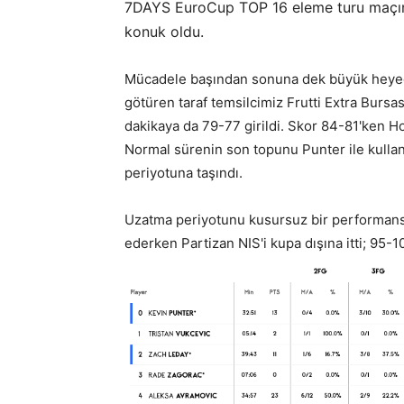
7DAYS EuroCup TOP 16 eleme turu maçınd
konuk oldu.
Mücadele başından sonuna dek büyük heye
götüren taraf temsilcimiz Frutti Extra Burs
dakikaya da 79-77 girildi. Skor 84-81'ken Hol
Normal sürenin son topunu Punter ile kulla
periyotuna taşındı.
Uzatma periyotunu kusursuz bir performans
ederken Partizan NIS'i kupa dışına itti; 95-1