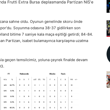
a Frutti Extra Bursa deplasmanda Partizan NIS'e
cana sahne oldu. Oyunun genelinde skoru önde
aspor'du. Soyunma odasına 38-37 gidilirken son
land bitime 7 saniye kala maça eşitliği getirdi; 84-84.
nan Partizan, isabet bulamayınca karşılaşma uzatma
la geçen temsilcimiz, yoluna çeyrek finalde devam
03.