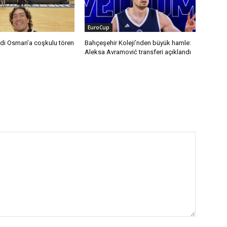
EuroCup
di Osman’a coşkulu tören
Bahçeşehir Koleji’nden büyük hamle:
Aleksa Avramović transferi açıklandı