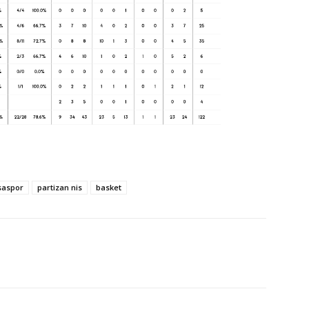
rsaspor
partizan nis
basket