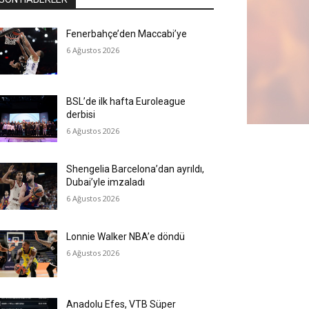
Fenerbahçe’den Maccabi’ye
6 Ağustos 2026
BSL’de ilk hafta Euroleague
derbisi
6 Ağustos 2026
Shengelia Barcelona’dan ayrıldı,
Dubai’yle imzaladı
6 Ağustos 2026
Lonnie Walker NBA’e döndü
6 Ağustos 2026
Anadolu Efes, VTB Süper