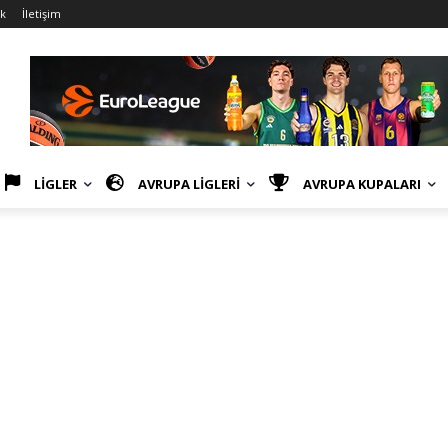
ik
İletişim
LİGLER
AVRUPA LİGLERİ
AVRUPA KUPALARI