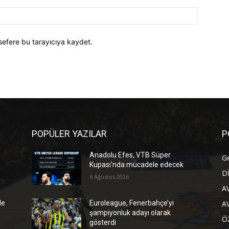
Website:
sefere bu tarayıcıya kaydet.
POPÜLER YAZILAR
P
Anadolu Efes, VTB Süper
G
Kupası’nda mücadele edecek
D
6 Ağustos 2026
A
A
de
Euroleague, Fenerbahçe’yi
şampiyonluk adayı olarak
Ö
gösterdi