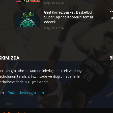
L
6 Ağustos 2026
E
Glint Körfez Basket, Basketbol
Süper Ligi’nde Kocaeli’ni temsil
Di
edecek
5 Ağustos 2026
KKIMIZDA
B
et Dergisi, Ahmet Kurt'un liderliğinde Türk ve dünya
etbolunun tarafsız, hızlı, sade ve doğru haberlerle
etbolseverlerle buluşmaktadır.
işim
info@basketdergisi.com