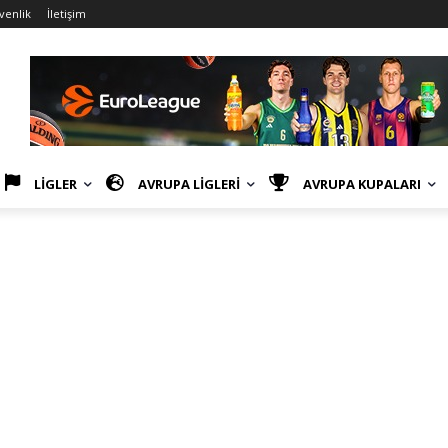
üvenlik
İletişim
LİGLER
AVRUPA LİGLERİ
AVRUPA KUPALARI