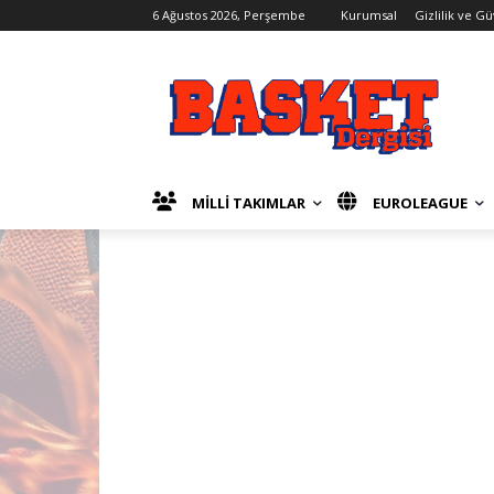
6 Ağustos 2026, Perşembe
Kurumsal
Gizlilik ve G
MİLLİ TAKIMLAR
EUROLEAGUE