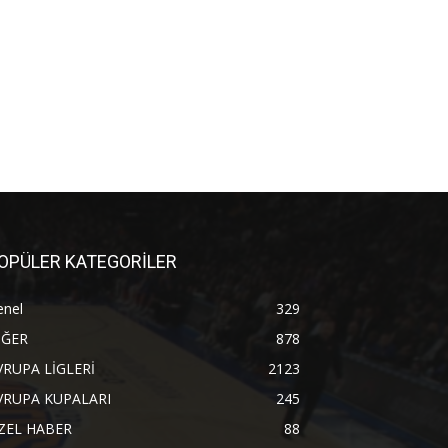
OPÜLER KATEGORİLER
enel
329
İĞER
878
VRUPA LİGLERİ
2123
VRUPA KUPALARI
245
ZEL HABER
88