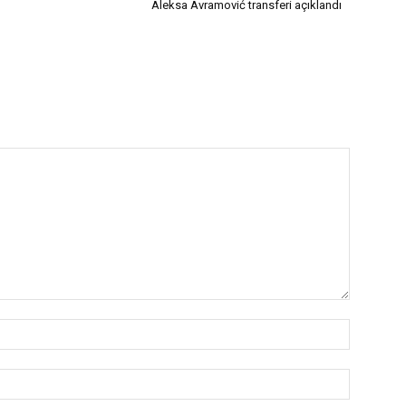
Aleksa Avramović transferi açıklandı
İsim:*
E-
Posta:*