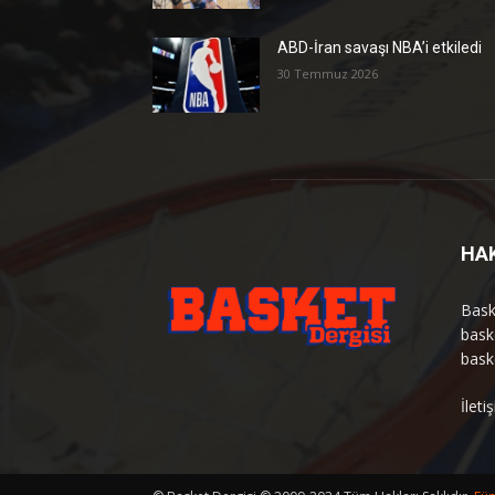
ABD-İran savaşı NBA’i etkiledi
30 Temmuz 2026
HA
Bask
bask
bask
İlet