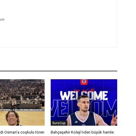
com
EuroCup
di Osman’a coşkulu tören
Bahçeşehir Koleji’nden büyük hamle: