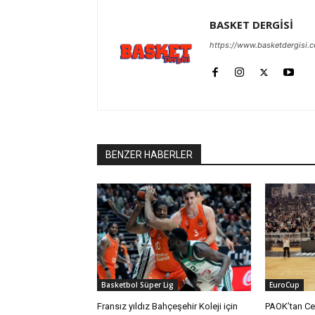
BASKET DERGİSİ
https://www.basketdergisi.
BENZER HABERLER
Basketbol Süper Lig
EuroCup
Fransız yıldız Bahçeşehir Koleji için
PAOK’tan Ce