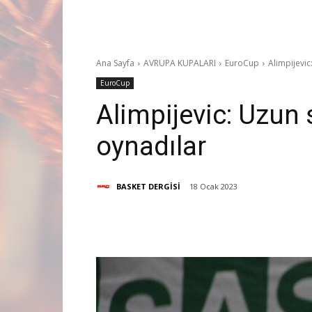
Ana Sayfa
AVRUPA KUPALARI
EuroCup
Alimpijevic
EuroCup
Alimpijevic: Uzun 
oynadılar
BASKET DERGİSİ
18 Ocak 2023
Paylaş