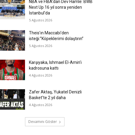
NBA ve FIBA’dan Dev Hamle: BWB
Next Up 16 yıl sonra yeniden
İstanbul’da
5 Ağustos 2026
Theis’ın Maccabi’den
isteği:”Köpeklerimi dolaştırın”
5 Ağustos 2026
Karşıyaka, Ishmael El-Amin’i
kadrosuna kattı
4 Ağustos 2026
Zafer Aktaş, Yukatel Denizli
Basket’te 2 yıl daha
4 Ağustos 2026
Devamını Göster