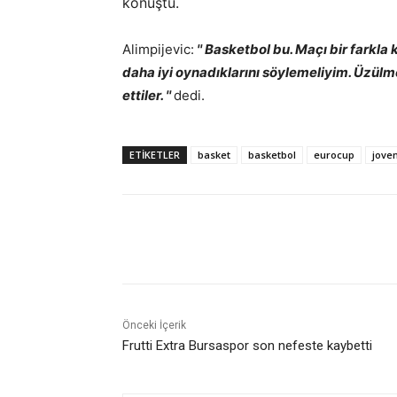
konuştu.
Alimpijevic:
'' Basketbol bu. Maçı bir farkla
daha iyi oynadıklarını söylemeliyim. Üzülme
ettiler. ''
dedi.
ETIKETLER
basket
basketbol
eurocup
jove
Paylaş
Önceki İçerik
Frutti Extra Bursaspor son nefeste kaybetti