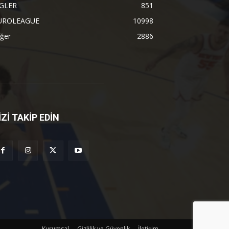
İGLER
851
UROLEAGUE
10998
ğer
2886
İZİ TAKİP EDİN
Kurumsal
Gizlilik ve Güvenlik
İletişim