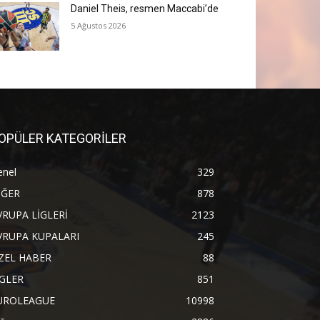
Daniel Theis, resmen Maccabi’de
5 Ağustos 2026
OPÜLER KATEGORİLER
enel
329
İĞER
878
VRUPA LİGLERİ
2123
VRUPA KUPALARI
245
ZEL HABER
88
İGLER
851
UROLEAGUE
10998