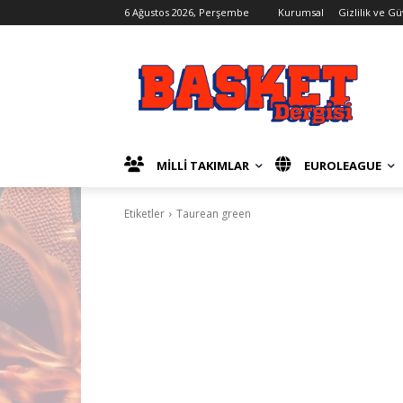
6 Ağustos 2026, Perşembe
Kurumsal
Gizlilik ve G
MİLLİ TAKIMLAR
EUROLEAGUE
Etiketler
Taurean green