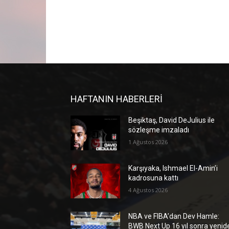
HAFTANIN HABERLERİ
Beşiktaş, David DeJulius ile
sözleşme imzaladı
1 Ağustos 2026
Karşıyaka, Ishmael El-Amin’i
kadrosuna kattı
4 Ağustos 2026
NBA ve FIBA’dan Dev Hamle:
BWB Next Up 16 yıl sonra yenid