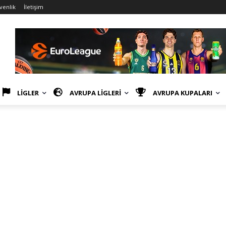
üvenlik
İletişim
LİGLER
AVRUPA LİGLERİ
AVRUPA KUPALARI