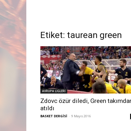
Etiket:
taurean green
AVRUPA LİGLERİ
Zdovc özür diledi, Green takımda
atıldı
BASKET DERGİSİ
-
9 Mayıs 2016