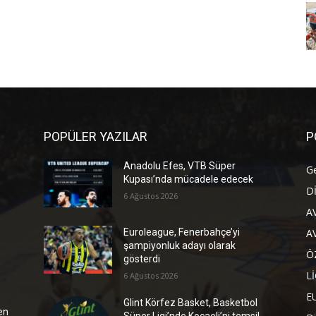
POPÜLER YAZILAR
P
Anadolu Efes, VTB Süper
G
Kupası’nda mücadele edecek
D
6 Ağustos 2026
A
A
Euroleague, Fenerbahçe’yi
şampiyonluk adayı olarak
Ö
gösterdi
L
6 Ağustos 2026
E
Glint Körfez Basket, Basketbol
en