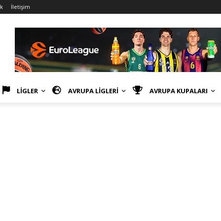
ik
İletişim
LİGLER
AVRUPA LİGLERİ
AVRUPA KUPALARI