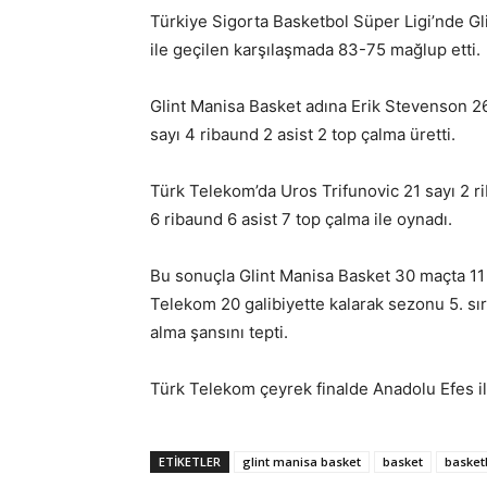
Türkiye Sigorta Basketbol Süper Ligi’nde Gl
ile geçilen karşılaşmada 83-75 mağlup etti.
Glint Manisa Basket adına Erik Stevenson 26
sayı 4 ribaund 2 asist 2 top çalma üretti.
Türk Telekom’da Uros Trifunovic 21 sayı 2 r
6 ribaund 6 asist 7 top çalma ile oynadı.
Bu sonuçla Glint Manisa Basket 30 maçta 11 g
Telekom 20 galibiyette kalarak sezonu 5. sıra
alma şansını tepti.
Türk Telekom çeyrek finalde Anadolu Efes il
ETIKETLER
glint manisa basket
basket
basket