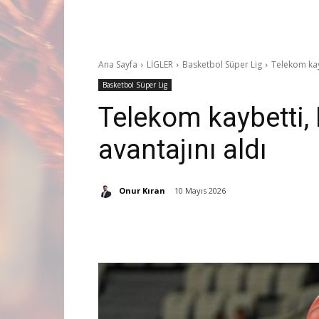
Ana Sayfa
LİGLER
Basketbol Süper Lig
Telekom kayb
Basketbol Süper Lig
Telekom kaybetti, 
avantajını aldı
Onur Kıran
10 Mayıs 2026
Paylaş