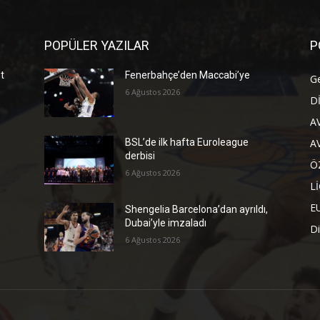
POPÜLER YAZILAR
P
t
Fenerbahçe’den Maccabi’ye
G
6 Ağustos 2026
D
A
A
BSL’de ilk hafta Euroleague
derbisi
Ö
6 Ağustos 2026
L
E
Shengelia Barcelona’dan ayrıldı,
Dubai’yle imzaladı
Di
6 Ağustos 2026