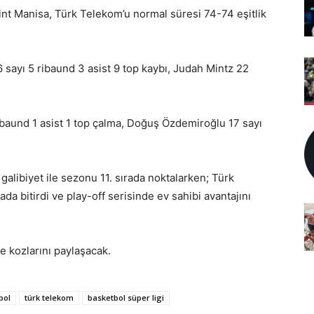
int Manisa, Türk Telekom’u normal süresi 74-74 eşitlik
 sayı 5 ribaund 3 asist 9 top kaybı, Judah Mintz 22
ibaund 1 asist 1 top çalma, Doğuş Özdemiroğlu 17 sayı
alibiyet ile sezonu 11. sırada noktalarken; Türk
da bitirdi ve play-off serisinde ev sahibi avantajını
e kozlarını paylaşacak.
bol
türk telekom
basketbol süper ligi