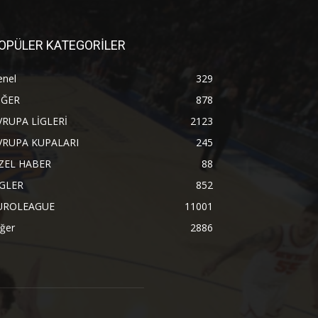
OPÜLER KATEGORİLER
enel
329
İĞER
878
VRUPA LİGLERİ
2123
VRUPA KUPALARI
245
ZEL HABER
88
İGLER
852
UROLEAGUE
11001
ğer
2886