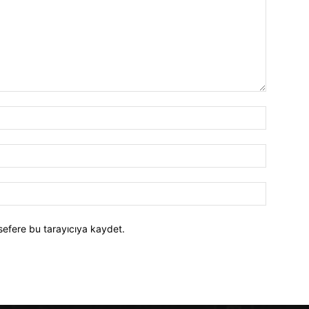
İsim:*
E-
Posta:*
Website:
sefere bu tarayıcıya kaydet.