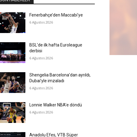
Fenerbahçe’den Maccabi’ye
6 Ağustos 2026
BSL’de ilk hafta Euroleague
derbisi
6 Ağustos 2026
Shengelia Barcelona’dan ayrıldı,
Dubai’yle imzaladı
6 Ağustos 2026
Lonnie Walker NBA’e döndü
6 Ağustos 2026
Anadolu Efes, VTB Süper