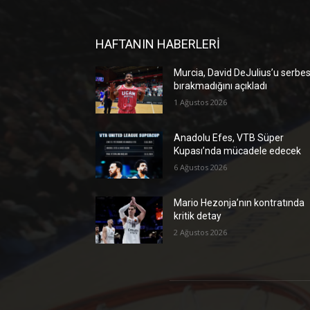
HAFTANIN HABERLERİ
Murcia, David DeJulius’u serbes
bırakmadığını açıkladı
1 Ağustos 2026
Anadolu Efes, VTB Süper
Kupası’nda mücadele edecek
6 Ağustos 2026
Mario Hezonja’nın kontratında
kritik detay
2 Ağustos 2026