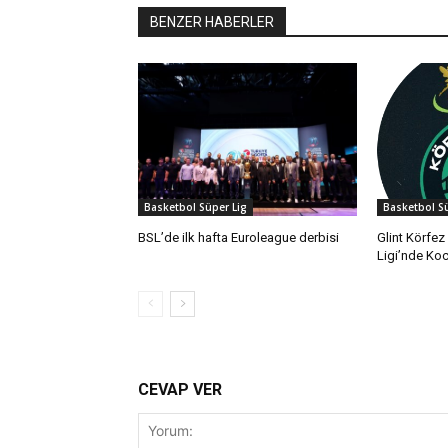
BENZER HABERLER
Basketbol Süper Lig
Basketbol Sü
BSL’de ilk hafta Euroleague derbisi
Glint Körfez
Ligi’nde Koc
CEVAP VER