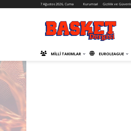
7 Ağustos 2026, Cuma
Kurumsal
Gizlilik ve Güvenl
MİLLİ TAKIMLAR
EUROLEAGUE