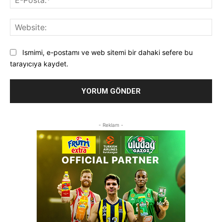
Pos
Web
Ismimi, e-postamı ve web sitemi bir dahaki sefere bu
tarayıcıya kaydet.
- Reklam -