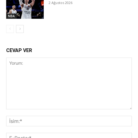
2 Ağustos 2026
NBA
CEVAP VER
Yorum:
İsi
E-