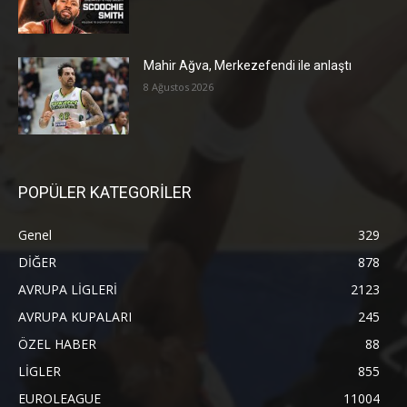
Mahir Ağva, Merkezefendi ile anlaştı
8 Ağustos 2026
POPÜLER KATEGORİLER
Genel
329
DİĞER
878
AVRUPA LİGLERİ
2123
AVRUPA KUPALARI
245
ÖZEL HABER
88
LİGLER
855
EUROLEAGUE
11004