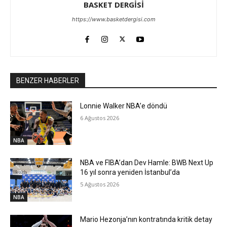
BASKET DERGİSİ
https://www.basketdergisi.com
BENZER HABERLER
Lonnie Walker NBA’e döndü
6 Ağustos 2026
NBA
NBA ve FIBA’dan Dev Hamle: BWB Next Up
16 yıl sonra yeniden İstanbul’da
5 Ağustos 2026
NBA
Mario Hezonja’nın kontratında kritik detay