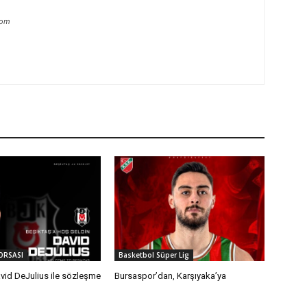
com
ORSASI
Basketbol Süper Lig
vid DeJulius ile sözleşme
Bursaspor’dan, Karşıyaka’ya