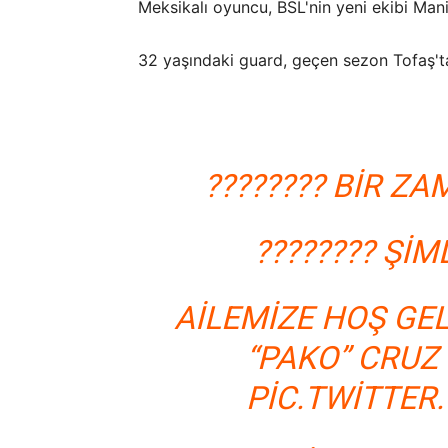
Meksikalı oyuncu, BSL'nin yeni ekibi Man
32 yaşındaki guard, geçen sezon Tofaş'ta 
???????? BIR Z
???????? ŞIM
AILEMIZE HOŞ GE
“PAKO” CRUZ 
PIC.TWITTE