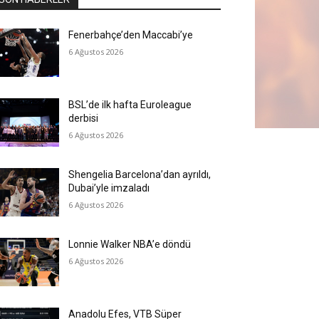
Fenerbahçe’den Maccabi’ye
6 Ağustos 2026
BSL’de ilk hafta Euroleague
derbisi
6 Ağustos 2026
Shengelia Barcelona’dan ayrıldı,
Dubai’yle imzaladı
6 Ağustos 2026
Lonnie Walker NBA’e döndü
6 Ağustos 2026
Anadolu Efes, VTB Süper