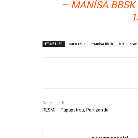
— MANISA BBSK
1
ETIKETLER
paco cruz
manisa bbsk
bsl
tran
Paylaş
Önceki İçerik
RESMİ – Papapetrou, Partizan'da