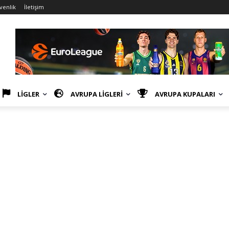
üvenlik
İletişim
LİGLER
AVRUPA LİGLERİ
AVRUPA KUPALARI