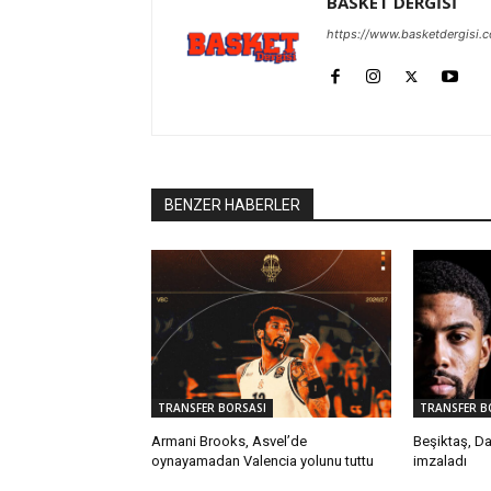
BASKET DERGİSİ
https://www.basketdergisi.
BENZER HABERLER
TRANSFER BORSASI
TRANSFER B
Armani Brooks, Asvel’de
Beşiktaş, Da
oynayamadan Valencia yolunu tuttu
imzaladı