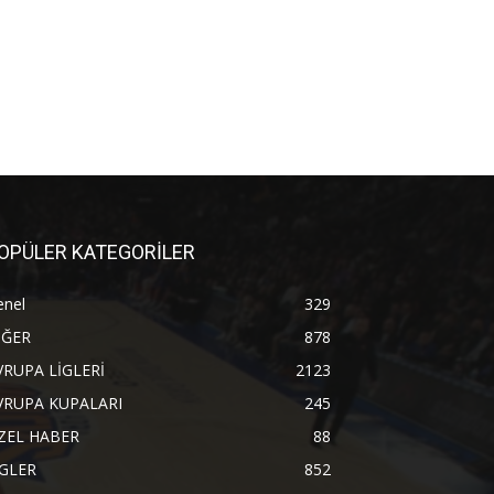
OPÜLER KATEGORİLER
enel
329
İĞER
878
VRUPA LİGLERİ
2123
VRUPA KUPALARI
245
ZEL HABER
88
İGLER
852