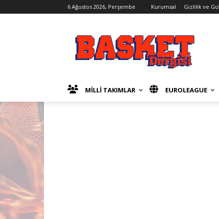
6 Ağustos 2026, Perşembe
Kurumsal
Gizlilik ve G
MİLLİ TAKIMLAR
EUROLEAGUE