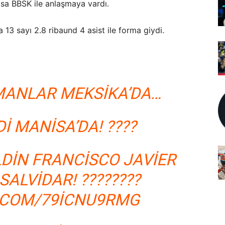
isa BBSK ile anlaşmaya vardı.
13 sayı 2.8 ribaund 4 asist ile forma giydi.
AMANLAR MEKSIKA’DA…
DI MANISA’DA! ????
LDIN FRANCISCO JAVIER
SALVIDAR! ????????
R.COM/79ICNU9RMG