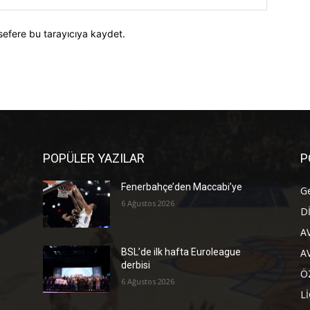
sefere bu tarayıcıya kaydet.
POPÜLER YAZILAR
P
Fenerbahçe’den Maccabi’ye
G
6 Ağustos 2026
D
A
A
BSL’de ilk hafta Euroleague
derbisi
Ö
6 Ağustos 2026
L