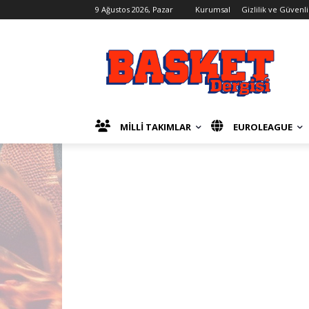
9 Ağustos 2026, Pazar
Kurumsal
Gizlilik ve Güvenli
MİLLİ TAKIMLAR
EUROLEAGUE