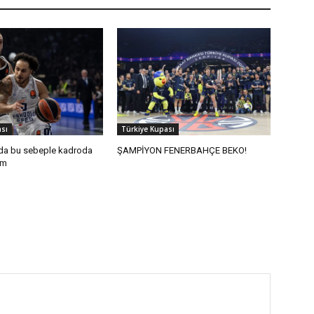
sı
Türkiye Kupası
 da bu sebeple kadroda
ŞAMPİYON FENERBAHÇE BEKO!
ım