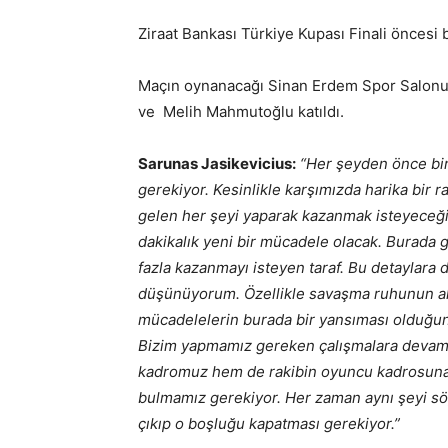
Ziraat Bankası Türkiye Kupası Finali öncesi 
Maçın oynanacağı Sinan Erdem Spor Salonu’n
ve Melih Mahmutoğlu katıldı.
Sarunas Jasikevicius:
“Her şeyden önce bir
gerekiyor. Kesinlikle karşımızda harika bir r
gelen her şeyi yaparak kazanmak isteyeceğiz
dakikalık yeni bir mücadele olacak. Burada 
fazla kazanmayı isteyen taraf. Bu detaylara d
düşünüyorum. Özellikle savaşma ruhunun alt
mücadelelerin burada bir yansıması olduğu
Bizim yapmamız gereken çalışmalara devam
kadromuz hem de rakibin oyuncu kadrosuna 
bulmamız gerekiyor. Her zaman aynı şeyi s
çıkıp o boşluğu kapatması gerekiyor.”