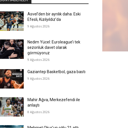
Asvel’den bir ayrılık daha: Eski
Efesli, Kızılyıldız’da
9 Ağustos 2026
Nedim Yücel: Euroleague’i tek
sezonluk davet olarak
görmüyoruz
9 Ağustos 2026
Gaziantep Basketbol, gaza bastı
9 Ağustos 2026
Mahir Ağva, Merkezefendi ile
anlaştı
8 Ağustos 2026
Mehmet Okur’un oğlu 21 attı,