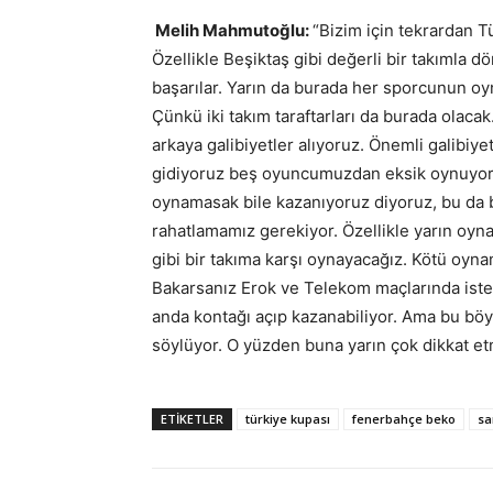
Melih Mahmutoğlu:
“Bizim için tekrardan T
Özellikle Beşiktaş gibi değerli bir takımla 
başarılar. Yarın da burada her sporcunun oy
Çünkü iki takım taraftarları da burada olaca
arkaya galibiyetler alıyoruz. Önemli galibi
gidiyoruz beş oyuncumuzdan eksik oynuyoru
oynamasak bile kazanıyoruz diyoruz, bu da 
rahatlamamız gerekiyor. Özellikle yarın oyn
gibi bir takıma karşı oynayacağız. Kötü oyn
Bakarsanız Erok ve Telekom maçlarında iste
anda kontağı açıp kazanabiliyor. Ama bu bö
söylüyor. O yüzden buna yarın çok dikkat et
ETIKETLER
türkiye kupası
fenerbahçe beko
sa