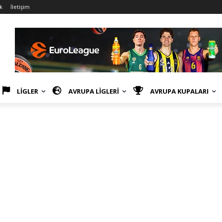
k
İletişim
LİGLER
AVRUPA LİGLERİ
AVRUPA KUPALARI