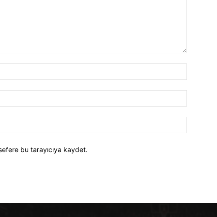
İsim:*
E-
Posta:*
Website:
sefere bu tarayıcıya kaydet.