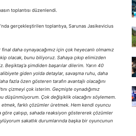
basın toplantısı düzenlendi.
da gerçekleştirilen toplantıya, Sarunas Jasikevicius
 final daha oynayacağımız için çok heyecanlı olmamız
akip olacak, bunu biliyoruz. Sahaya çıkıp elimizden
. Beşiktaş’a şimdiden başarılar dilerim. Yarın 40
galibiyete giden yolda detaylar, savaşma ruhu, daha
aha fazla özen gösteren tarafın avantajlı olacağını
ını çizmeyi çok isterim. Geçmişte oynadığımız
nu düşünmüyorum. Çok değişiklik olacağını söylemem.
 etmek, farklı çözümler üretmek. Hem kendi oyuncu
göre çalışıp, sahada reaksiyon göstererek çözümler
öylüyorum sakatlık durumlarında başka bir oyuncunun