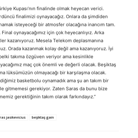
ürkiye Kupası’nın finalinde olmak heyecan verici.
dördüncü finalimizi oynayacağız. Onlara da şimdiden
namak isteyeceği bir atmosfer olacağına inancım tam.
k. Final oynayacağımız için çok heyecanlıyız. Arka
yetler kazanıyoruz. Mesela Telekom deplasmanına
z. Orada kazanmak kolay değil ama kazanıyoruz. İyi
belki takıma özgüven veriyor ama kesinlikle
ayacağımız maç çok önemli ve değerli olacak. Beşiktaş
ama lüksümüzün olmayacağı bir karşılaşma olacak.
diğimiz basketbolu oynamadık ama şu an takım bir
yle gitmemesi gerekiyor. Zaten Saras da bunu bize
memiz gerektiğinin takım olarak farkındayız.”
ras jasikevicius
beşiktaş gain