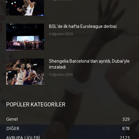
BSL’de ilk hafta Euroleague derbisi
6 Ağustos 2026
Shengelia Barcelona’dan ayrıldı, Dubai’yle
imzaladı
6 Ağustos 2026
POPÜLER KATEGORİLER
Genel
329
DİĞER
878
AVRUPA LİGLERİ
2123