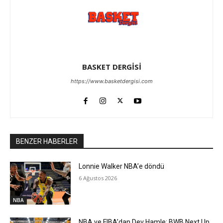
BASKET DERGİSİ
https://www.basketdergisi.com
BENZER HABERLER
Lonnie Walker NBA’e döndü
6 Ağustos 2026
NBA
NBA ve FIBA’dan Dev Hamle: BWB Next Up