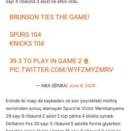
sayı 4 ribaund 3 asist ile etkili oldu.
BRUNSON TIES THE GAME!
SPURS 104
KNICKS 104
39.3 TO PLAY IN GAME 2 🍿
PIC.TWITTER.COM/WYFZMYZMRV
— NBA (@NBA)
June 6, 2026
Evinde iki maçı da kaybeden ve son çeyrekteki müthiş
serisinden sonuç alamayan Spurs’te Victor Wembanyama
29 sayı 9 ribaund 2 asist 2 top çalma 4 blokla oynadı.
De’Aaron Fox 20 sayı 3 ribaund 5 asistle forma giyerken