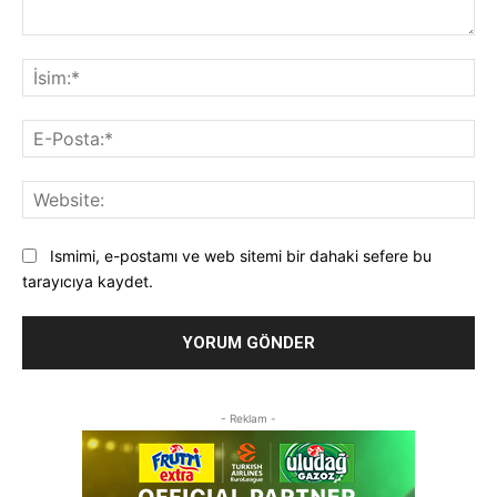
Yorum:
İsi
E-
Pos
Web
Ismimi, e-postamı ve web sitemi bir dahaki sefere bu
tarayıcıya kaydet.
- Reklam -