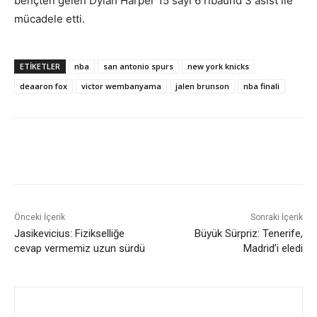
bençten gelen Dylan Harper 15 sayı 6 ribaund 3 asist ile
mücadele etti.
ETIKETLER
nba
san antonio spurs
new york knicks
deaaron fox
victor wembanyama
jalen brunson
nba finali
Önceki İçerik
Sonraki İçerik
Jasikevicius: Fizikselliğe
Büyük Sürpriz: Tenerife,
cevap vermemiz uzun sürdü
Madrid’i eledi