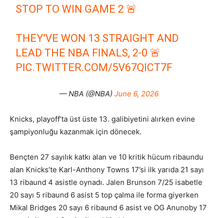
STOP TO WIN GAME 2 🚨
THEY'VE WON 13 STRAIGHT AND
LEAD THE NBA FINALS, 2-0 🚨
PIC.TWITTER.COM/5V67QICT7F
— NBA (@NBA)
June 6, 2026
Knicks, playoff’ta üst üste 13. galibiyetini alırken evine
şampiyonluğu kazanmak için dönecek.
Bençten 27 sayılık katkı alan ve 10 kritik hücum ribaundu
alan Knicks’te Karl-Anthony Towns 17’si ilk yarıda 21 sayı
13 ribaund 4 asistle oynadı. Jalen Brunson 7/25 isabetle
20 sayı 5 ribaund 6 asist 5 top çalma ile forma giyerken
Mikal Bridges 20 sayı 6 ribaund 6 asist ve OG Anunoby 17