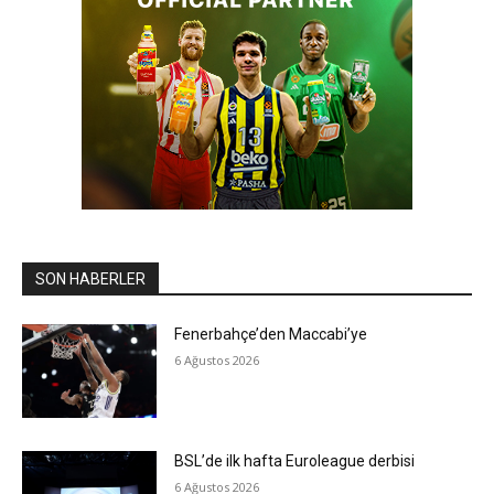
SON HABERLER
Fenerbahçe’den Maccabi’ye
6 Ağustos 2026
BSL’de ilk hafta Euroleague derbisi
6 Ağustos 2026