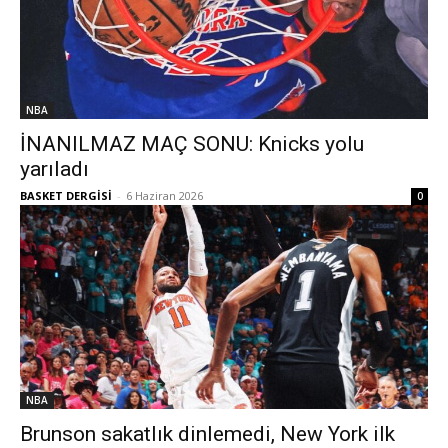
NBA
İNANILMAZ MAÇ SONU: Knicks yolu
yarıladı
BASKET DERGİSİ
-
6 Haziran 2026
0
NBA
Brunson sakatlık dinlemedi, New York ilk