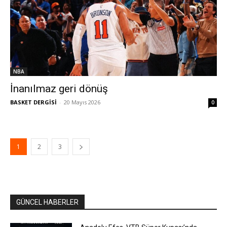
NBA
İnanılmaz geri dönüş
BASKET DERGİSİ
-
20 Mayıs 2026
0
1
2
3
GÜNCEL HABERLER