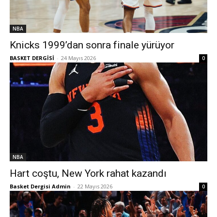
NBA
Knicks 1999’dan sonra finale yürüyor
BASKET DERGİSİ
-
24 Mayıs 2026
0
NBA
Hart coştu, New York rahat kazandı
Basket Dergisi Admin
-
22 Mayıs 2026
0