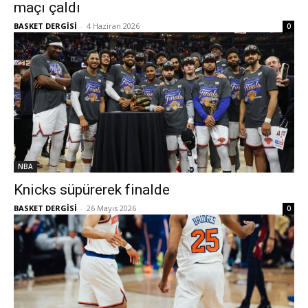
maçı çaldı
BASKET DERGİSİ
-
4 Haziran 2026
0
NBA
Knicks süpürerek finalde
BASKET DERGİSİ
-
26 Mayıs 2026
0