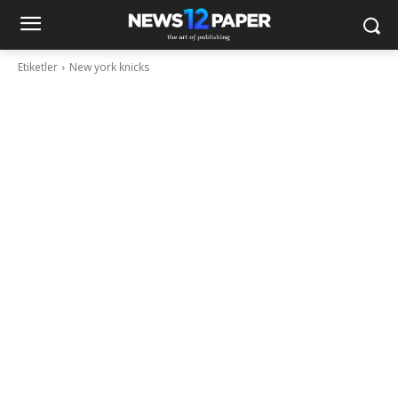
Etiketler
New york knicks