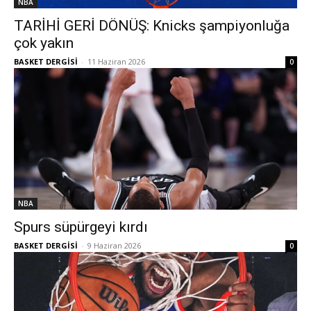
NBA
TARİHİ GERİ DÖNÜŞ: Knicks şampiyonluğa
çok yakın
BASKET DERGİSİ
-
11 Haziran 2026
0
NBA
Spurs süpürgeyi kırdı
BASKET DERGİSİ
-
9 Haziran 2026
0