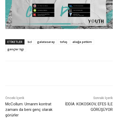
ETIKETLER
bcl
galatasaray
tofaş
aliağa petkim
gençler ligi
Önceki İçerik
Sonraki İçerik
McCollum: Umarım kontrat
İDDİA: KOKOSKOV, EFES İLE
zamanı da beni genç olarak
GÖRÜŞÜYOR
görürler