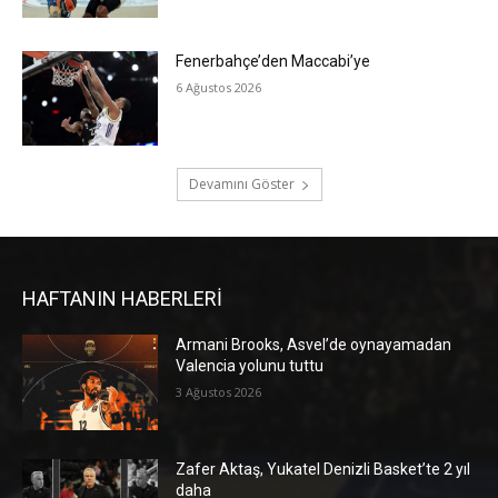
Fenerbahçe’den Maccabi’ye
6 Ağustos 2026
Devamını Göster
HAFTANIN HABERLERİ
Armani Brooks, Asvel’de oynayamadan
Valencia yolunu tuttu
3 Ağustos 2026
Zafer Aktaş, Yukatel Denizli Basket’te 2 yıl
daha