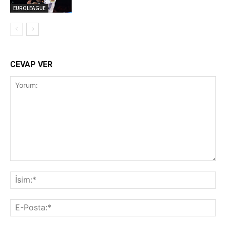
EUROLEAGUE
CEVAP VER
Yorum:
İsi
E-
Pos