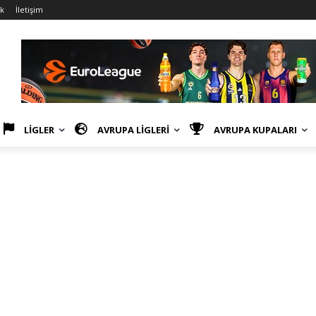
ik
İletişim
LİGLER
AVRUPA LİGLERİ
AVRUPA KUPALARI