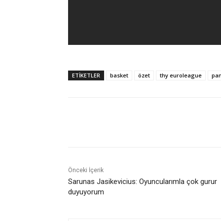
ETIKETLER
basket
özet
thy euroleague
pan
Paylaş
Önceki İçerik
Sarunas Jasikevicius: Oyuncularımla çok gurur
duyuyorum