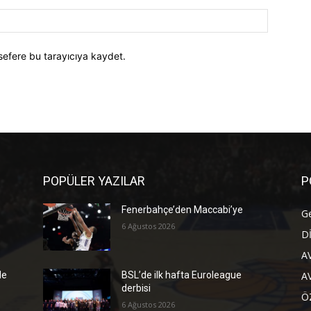
Website:
sefere bu tarayıcıya kaydet.
POPÜLER YAZILAR
P
Fenerbahçe’den Maccabi’ye
G
6 Ağustos 2026
D
A
A
de
BSL’de ilk hafta Euroleague
derbisi
Ö
6 Ağustos 2026