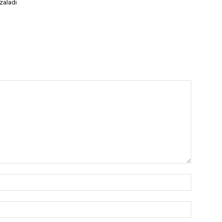
zaladı
İsim:*
E-
Posta:*