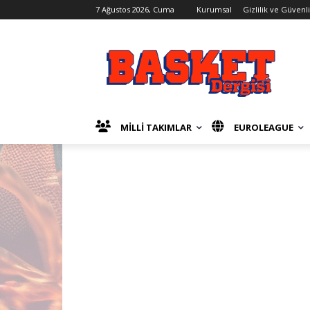
7 Ağustos 2026, Cuma
Kurumsal
Gizlilik ve Güvenl
MİLLİ TAKIMLAR
EUROLEAGUE