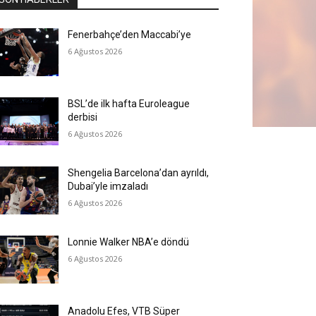
Fenerbahçe’den Maccabi’ye
6 Ağustos 2026
BSL’de ilk hafta Euroleague
derbisi
6 Ağustos 2026
Shengelia Barcelona’dan ayrıldı,
Dubai’yle imzaladı
6 Ağustos 2026
Lonnie Walker NBA’e döndü
6 Ağustos 2026
Anadolu Efes, VTB Süper