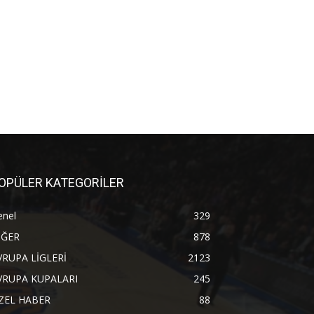
OPÜLER KATEGORİLER
enel
329
İĞER
878
VRUPA LİGLERİ
2123
VRUPA KUPALARI
245
ZEL HABER
88