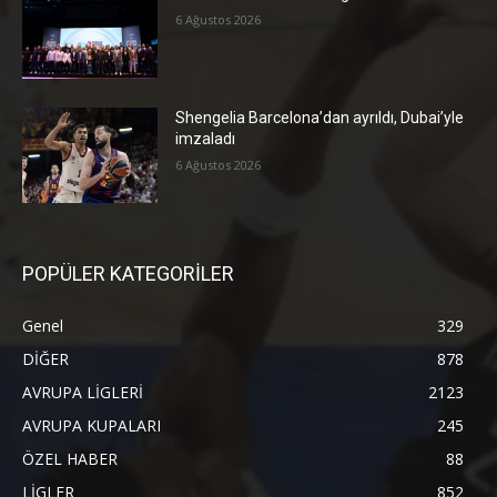
6 Ağustos 2026
Shengelia Barcelona’dan ayrıldı, Dubai’yle
imzaladı
6 Ağustos 2026
POPÜLER KATEGORİLER
Genel
329
DİĞER
878
AVRUPA LİGLERİ
2123
AVRUPA KUPALARI
245
ÖZEL HABER
88
LİGLER
852