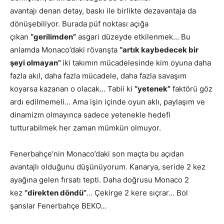
avantajı denan detay, baskı ile birlikte dezavantaja da
dönüşebiliyor. Burada püf noktası açığa
çıkan
“gerilimden”
asgari düzeyde etkilenmek… Bu
anlamda Monaco’daki rövanşta
“artık kaybedecek bir
şeyi olmayan”
iki takımın mücadelesinde kim oyuna daha
fazla akıl, daha fazla mücadele, daha fazla savaşım
koyarsa kazanan o olacak… Tabii ki
“yetenek”
faktörü göz
ardı edilmemeli… Ama işin içinde oyun aklı, paylaşım ve
dinamizm olmayınca sadece yetenekle hedefi
tutturabilmek her zaman mümkün olmuyor.
Fenerbahçe’nin Monaco’daki son maçta bu açıdan
avantajlı olduğunu düşünüyorum. Kanarya, seride 2 kez
ayağına gelen fırsatı tepti. Daha doğrusu Monaco 2
kez
“direkten döndü”
… Çekirge 2 kere sıçrar… Bol
şanslar Fenerbahçe BEKO…