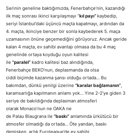
Serinin geneline baktığımızda, Fenerbahçe’nin, kazandığı
ilk maç sonrası ikinci karşılaşmayı “
kıl payı”
kaybedip,
seriyi İstanbul’daki üçüncü maçta kapatmayı, ardından da
4. maçta, ikinciye benzer bir sonla kaybederek 5. maça
uzamasının önüne geçemediğini görüyoruz. Ancak geride
kalan 4 maçta, ev sahibi avantajı olmasa da bu 4 maç
genelinde ortaya koyduğu oyun kalitesi
ile
“paralel”
kadro kalitesi baz alındığında,
Fenerbahçe BEKO’nun, deplasmanda da olsa
ciddi biçimde kazanma şansı olduğu ortada… Bu
bakımdan, dünkü yenilgi üzerine
“karalar bağlamanın”
,
karamsarlığa kapılmanın anlamı yok… Yine 2-2’ye giden 3
seriye de bakıldığında deplasman atmosferi
olarak Monaco’nun ne OAKA ne
de Palau Blaugrana ile
“baskı”
anlamında ürkütücü bir
atmosfer olmadığı da ortada… Öte yandan, baskı
demişken, artık Euroleague’de ev sahibi