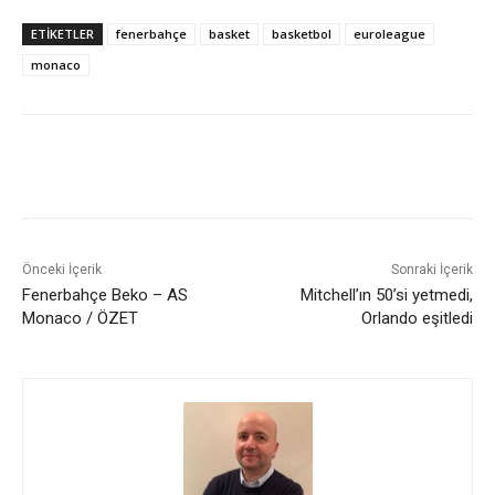
ETIKETLER
fenerbahçe
basket
basketbol
euroleague
monaco
Önceki İçerik
Sonraki İçerik
Fenerbahçe Beko – AS
Mitchell’ın 50’si yetmedi,
Monaco / ÖZET
Orlando eşitledi