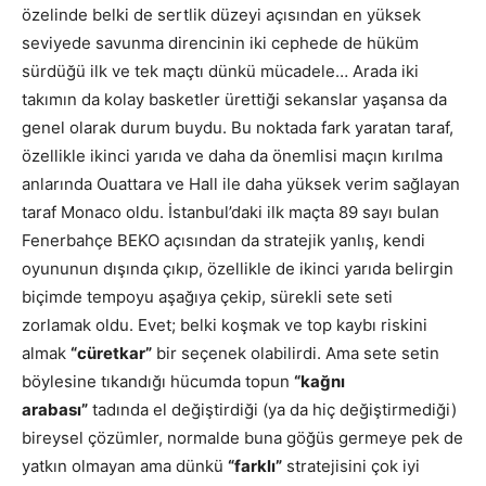
özelinde belki de sertlik düzeyi açısından en yüksek
seviyede savunma direncinin iki cephede de hüküm
sürdüğü ilk ve tek maçtı dünkü mücadele… Arada iki
takımın da kolay basketler ürettiği sekanslar yaşansa da
genel olarak durum buydu. Bu noktada fark yaratan taraf,
özellikle ikinci yarıda ve daha da önemlisi maçın kırılma
anlarında Ouattara ve Hall ile daha yüksek verim sağlayan
taraf Monaco oldu. İstanbul’daki ilk maçta 89 sayı bulan
Fenerbahçe BEKO açısından da stratejik yanlış, kendi
oyununun dışında çıkıp, özellikle de ikinci yarıda belirgin
biçimde tempoyu aşağıya çekip, sürekli sete seti
zorlamak oldu. Evet; belki koşmak ve top kaybı riskini
almak
“
cüretkar
”
bir seçenek olabilirdi. Ama sete setin
böylesine tıkandığı hücumda topun
“kağnı
arabası”
tadında el değiştirdiği (ya da hiç değiştirmediği)
bireysel çözümler, normalde buna göğüs germeye pek de
yatkın olmayan ama dünkü
“farklı”
stratejisini çok iyi