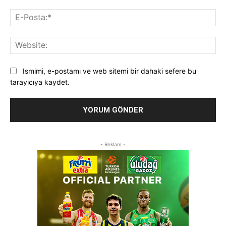
E-
Pos
Web
Ismimi, e-postamı ve web sitemi bir dahaki sefere bu
tarayıcıya kaydet.
- Reklam -