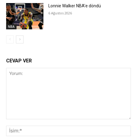
Lonnie Walker NBA’e döndü
6 Ağustos 2026
NBA
CEVAP VER
Yorum:
İsi