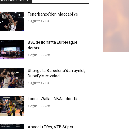
Fenerbahçe’den Maccabi’ye
6 Ağustos 2026
BSL’de ilk hafta Euroleague
derbisi
6 Ağustos 2026
Shengelia Barcelona’dan ayrıldı,
Dubai’yle imzaladı
6 Ağustos 2026
Lonnie Walker NBA’e döndü
6 Ağustos 2026
Anadolu Efes, VTB Süper