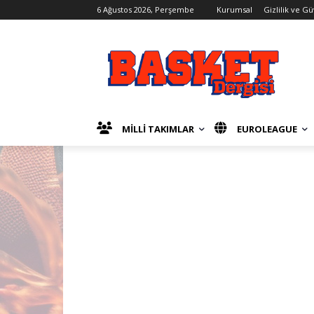
6 Ağustos 2026, Perşembe
Kurumsal
Gizlilik ve G
MİLLİ TAKIMLAR
EUROLEAGUE