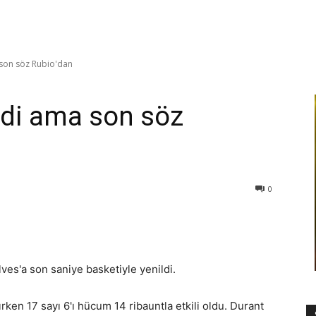
son söz Rubio'dan
rdi ama son söz
0
s'a son saniye basketiyle yenildi.
rken 17 sayı 6'ı hücum 14 ribauntla etkili oldu. Durant