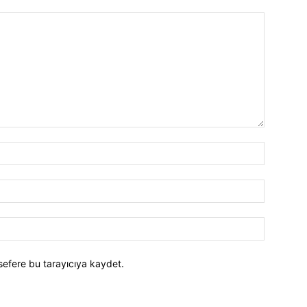
İsim:*
E-
Posta:*
Website:
sefere bu tarayıcıya kaydet.