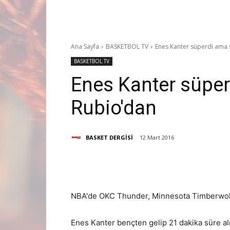
Ana Sayfa
BASKETBOL TV
Enes Kanter süperdi ama 
BASKETBOL TV
Enes Kanter süpe
Rubio'dan
BASKET DERGİSİ
12 Mart 2016
Paylaş
NBA'de OKC Thunder, Minnesota Timberwolve
Enes Kanter bençten gelip 21 dakika süre alı