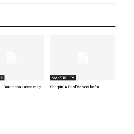
TV
BASKETBOL TV
– Barcelona Lassa maç
Shaqtin' A Fool'da yeni hafta