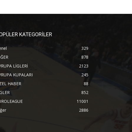
OPÜLER KATEGORİLER
enel
329
İĞER
878
VRUPA LİGLERİ
2123
VRUPA KUPALARI
245
ZEL HABER
88
İGLER
852
UROLEAGUE
11001
ğer
2886