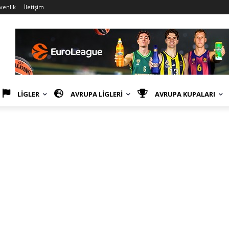
üvenlik
İletişim
LİGLER
AVRUPA LİGLERİ
AVRUPA KUPALARI