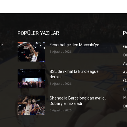
POPÜLER YAZILAR
P
de
Fenerbahçe’den Maccabi’ye
G
6 Ağustos 2026
D
A
A
BSL’de ilk hafta Euroleague
derbisi
Ö
6 Ağustos 2026
L
E
Shengelia Barcelona’dan ayrıldı,
Dubai’yle imzaladı
Di
6 Ağustos 2026