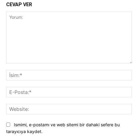
CEVAP VER
Yorum:
İsi
E-
Pos
Web
Ismimi, e-postamı ve web sitemi bir dahaki sefere bu
tarayıcıya kaydet.