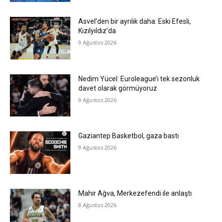
Asvel’den bir ayrılık daha: Eski Efesli,
Kızılyıldız’da
9 Ağustos 2026
Nedim Yücel: Euroleague’i tek sezonluk
davet olarak görmüyoruz
9 Ağustos 2026
Gaziantep Basketbol, gaza bastı
9 Ağustos 2026
Mahir Ağva, Merkezefendi ile anlaştı
8 Ağustos 2026