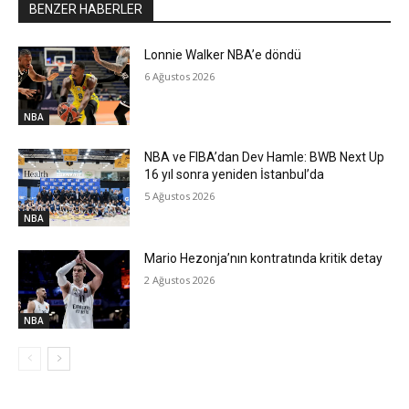
BENZER HABERLER
Lonnie Walker NBA’e döndü
6 Ağustos 2026
NBA
NBA ve FIBA’dan Dev Hamle: BWB Next Up
16 yıl sonra yeniden İstanbul’da
5 Ağustos 2026
NBA
Mario Hezonja’nın kontratında kritik detay
2 Ağustos 2026
NBA