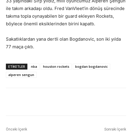
33 yaşındaki Sırp yıldız, milli oyuncumuz Alperen Şengün
ile takım arkadaşı oldu. Fred VanVleet’in dönüş sürecinde
takıma topla oynayabilen bir guard ekleyen Rockets,
böylece önemli eksiklerinden birini kapattı.
Sakatlıklardan yana dertli olan Bogdanovic, son iki yılda
77 maça çıktı.
ETIKETLER
nba
houston rockets
bogdan bogdanovic
alperen sengun
Önceki İçerik
Sonraki İçerik