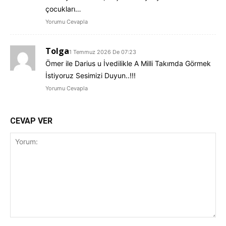
çocukları…
Yorumu Cevapla
Tolga
1 Temmuz 2026 De 07:23
Ömer ile Darius u İvedilikle A Milli Takımda Görmek
İstiyoruz Sesimizi Duyun..!!!
Yorumu Cevapla
CEVAP VER
Yorum: