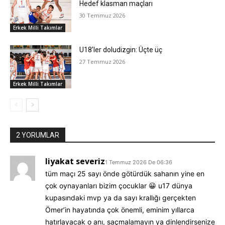
Hedef klasman maçları
30 Temmuz 2026
Erkek Milli Takımlar
U18’ler doludizgin: Üçte üç
27 Temmuz 2026
Erkek Milli Takımlar
2 YORUMLAR
liyakat severiz
1 Temmuz 2026 De 06:36
tüm maçı 25 sayı önde götürdük sahanın yine en
çok oynayanları bizim çocuklar 😀 u17 dünya
kupasındaki mvp ya da sayı krallığı gerçekten
Ömer’in hayatında çok önemli, eminim yıllarca
hatırlayacak o anı, saçmalamayın ya dinlendirsenize