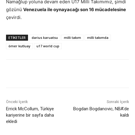
Namağlup yoluna devam eden U17 Milli Takımımız, şimdi
gözünü
Venezuela ile oynayacağı son 16 mücadelesine
çevirdi.
ETIKETLER
darius karuatsu
milli takım
milli takımda
ömer kutluay
u17 world cup
Önceki İçerik
Sonraki İçerik
Errick McCollum, Türkiye
Bogdan Bogdanovic, NBA’de
kariyerine bir sayfa daha
kaldı
ekledi