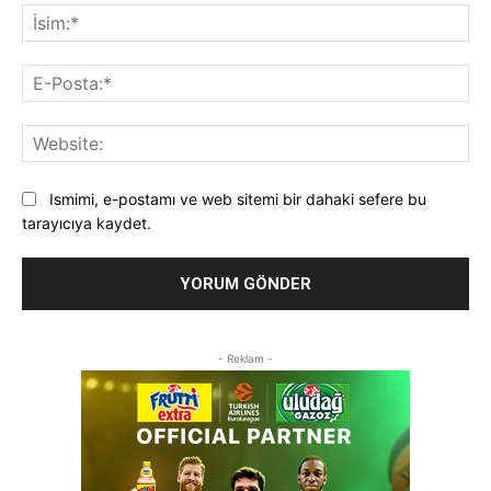
İsi
E-
Pos
Web
Ismimi, e-postamı ve web sitemi bir dahaki sefere bu
tarayıcıya kaydet.
- Reklam -