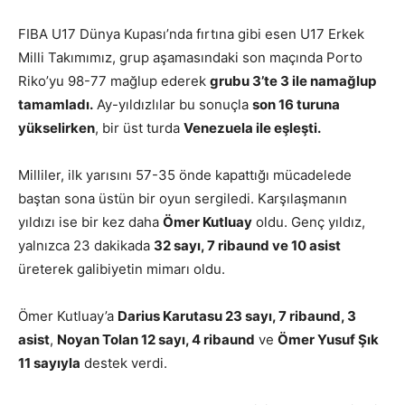
FIBA U17 Dünya Kupası’nda fırtına gibi esen U17 Erkek
Milli Takımımız, grup aşamasındaki son maçında Porto
Riko’yu 98-77 mağlup ederek
grubu 3’te 3 ile namağlup
tamamladı.
Ay-yıldızlılar bu sonuçla
son 16 turuna
yükselirken
, bir üst turda
Venezuela ile eşleşti.
Milliler, ilk yarısını 57-35 önde kapattığı mücadelede
baştan sona üstün bir oyun sergiledi. Karşılaşmanın
yıldızı ise bir kez daha
Ömer Kutluay
oldu. Genç yıldız,
yalnızca 23 dakikada
32 sayı, 7 ribaund ve 10 asist
üreterek galibiyetin mimarı oldu.
Ömer Kutluay’a
Darius Karutasu 23 sayı, 7 ribaund, 3
asist
,
Noyan Tolan 12 sayı, 4 ribaund
ve
Ömer Yusuf Şık
11 sayıyla
destek verdi.