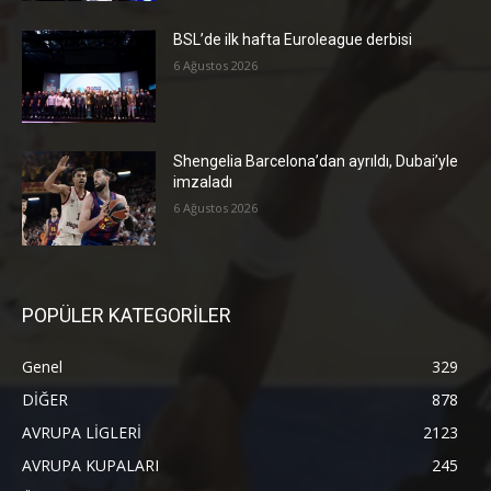
BSL’de ilk hafta Euroleague derbisi
6 Ağustos 2026
Shengelia Barcelona’dan ayrıldı, Dubai’yle
imzaladı
6 Ağustos 2026
POPÜLER KATEGORİLER
Genel
329
DİĞER
878
AVRUPA LİGLERİ
2123
AVRUPA KUPALARI
245