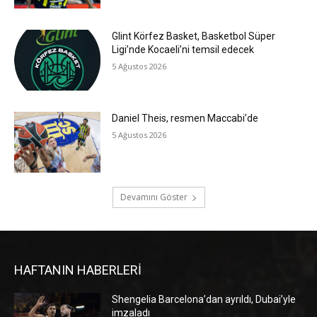
Glint Körfez Basket, Basketbol Süper
Ligi’nde Kocaeli’ni temsil edecek
5 Ağustos 2026
Daniel Theis, resmen Maccabi’de
5 Ağustos 2026
Devamını Göster
HAFTANIN HABERLERİ
Shengelia Barcelona’dan ayrıldı, Dubai’yle
imzaladı