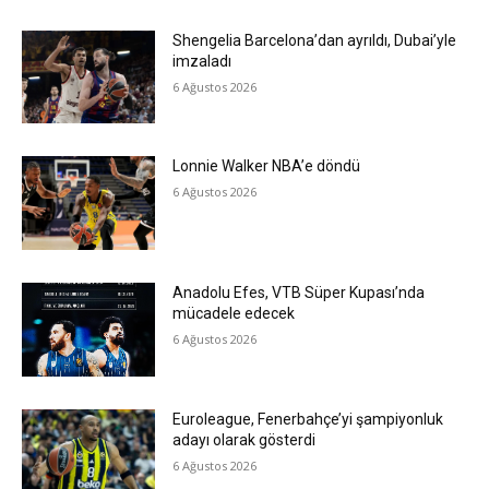
Shengelia Barcelona’dan ayrıldı, Dubai’yle
imzaladı
6 Ağustos 2026
Lonnie Walker NBA’e döndü
6 Ağustos 2026
Anadolu Efes, VTB Süper Kupası’nda
mücadele edecek
6 Ağustos 2026
Euroleague, Fenerbahçe’yi şampiyonluk
adayı olarak gösterdi
6 Ağustos 2026