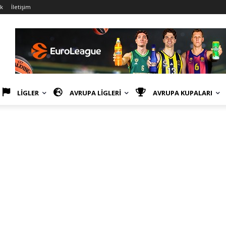
ik
İletişim
LİGLER
AVRUPA LİGLERİ
AVRUPA KUPALARI