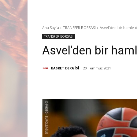
Ana Sayfa
TRANSFER BORSASI
Asvel'den bir hamle d
TRANSFER BORSASI
Asvel'den bir ham
BASKET DERGİSİ
20 Temmuz 2021
Paylaş