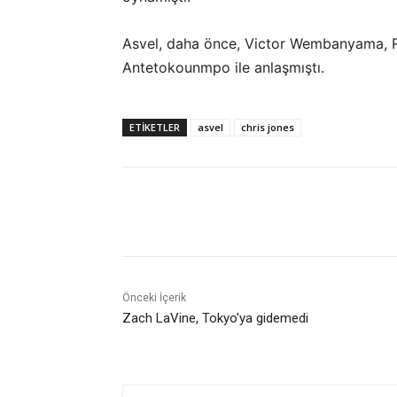
Asvel, daha önce, Victor Wembanyama, 
Antetokounmpo ile anlaşmıştı.
ETIKETLER
asvel
chris jones
Paylaş
Önceki İçerik
Zach LaVine, Tokyo'ya gidemedi