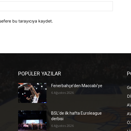
Website:
sefere bu tarayıcıya kaydet.
POPÜLER YAZILAR
P
Fenerbahçe’den Maccabi’ye
G
6 Ağustos 2026
D
A
A
BSL’de ilk hafta Euroleague
derbisi
Ö
6 Ağustos 2026