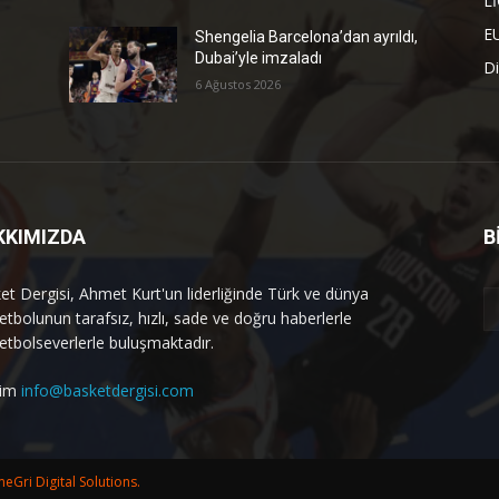
L
E
Shengelia Barcelona’dan ayrıldı,
Dubai’yle imzaladı
Di
6 Ağustos 2026
KKIMIZDA
B
et Dergisi, Ahmet Kurt'un liderliğinde Türk ve dünya
etbolunun tarafsız, hızlı, sade ve doğru haberlerle
etbolseverlerle buluşmaktadır.
işim
info@basketdergisi.com
eGri Digital Solutions.