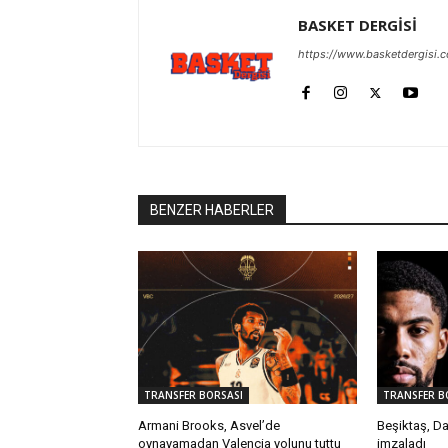
BASKET DERGİSİ
https://www.basketdergisi.
BENZER HABERLER
TRANSFER BORSASI
TRANSFER B
Armani Brooks, Asvel’de
Beşiktaş, Da
oynayamadan Valencia yolunu tuttu
imzaladı