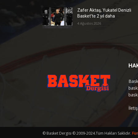
Zafer Aktaş, Yukatel Denizli
Basket’te 2 yıl daha
4 Ağustos 2026
HA
Bask
bask
bask
İlet
© Basket Dergisi © 2009-2024.Tüm Hakları Saklıdır.
Füm