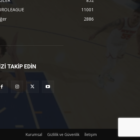
İGLER
852
UROLEAGUE
11001
ğer
2886
İZİ TAKİP EDİN
Kurumsal
Gizlilik ve Güvenlik
İletişim