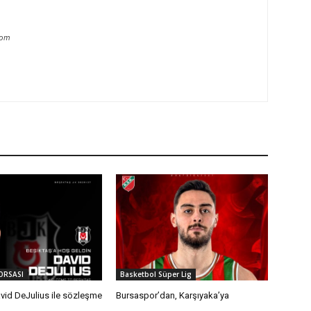
com
ORSASI
Basketbol Süper Lig
vid DeJulius ile sözleşme
Bursaspor’dan, Karşıyaka’ya