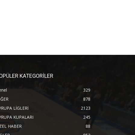
OPÜLER KATEGORİLER
enel
329
İĞER
878
VRUPA LİGLERİ
2123
VRUPA KUPALARI
245
ZEL HABER
88