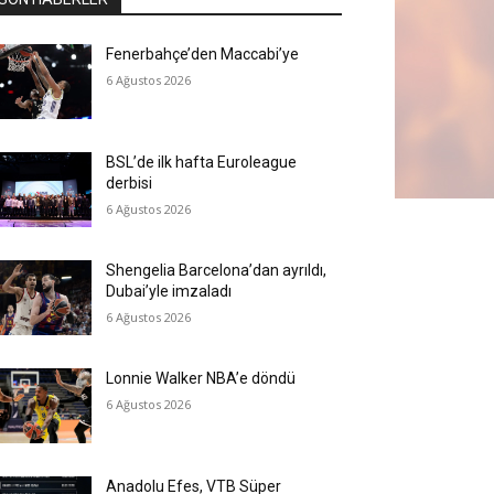
Fenerbahçe’den Maccabi’ye
6 Ağustos 2026
BSL’de ilk hafta Euroleague
derbisi
6 Ağustos 2026
Shengelia Barcelona’dan ayrıldı,
Dubai’yle imzaladı
6 Ağustos 2026
Lonnie Walker NBA’e döndü
6 Ağustos 2026
Anadolu Efes, VTB Süper