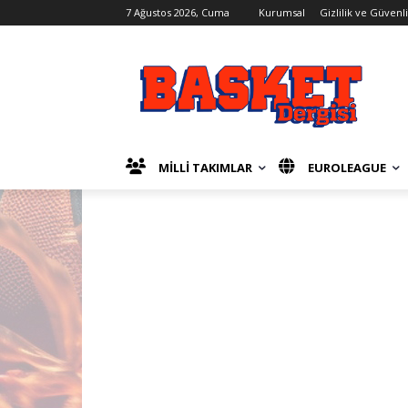
7 Ağustos 2026, Cuma
Kurumsal
Gizlilik ve Güvenl
MİLLİ TAKIMLAR
EUROLEAGUE