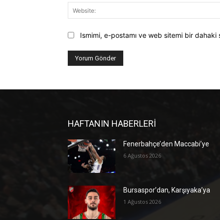
Ismimi, e-postamı ve web sitemi bir dahaki 
HAFTANIN HABERLERİ
Fenerbahçe’den Maccabi’ye
6 Ağustos 2026
Bursaspor’dan, Karşıyaka’ya
1 Ağustos 2026