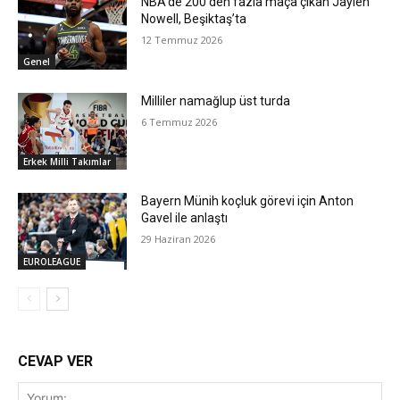
NBA’de 200’den fazla maça çıkan Jaylen
Nowell, Beşiktaş’ta
12 Temmuz 2026
Genel
Milliler namağlup üst turda
6 Temmuz 2026
Erkek Milli Takımlar
Bayern Münih koçluk görevi için Anton
Gavel ile anlaştı
29 Haziran 2026
EUROLEAGUE
CEVAP VER