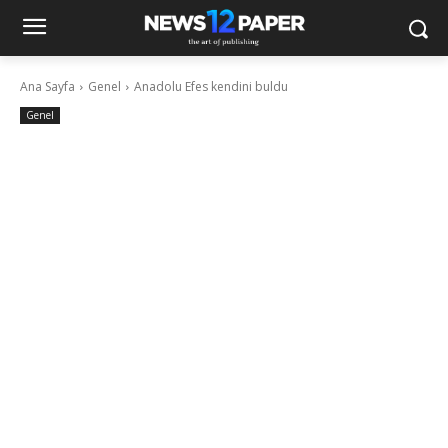
Ana Sayfa
Genel
Anadolu Efes kendini buldu
Genel