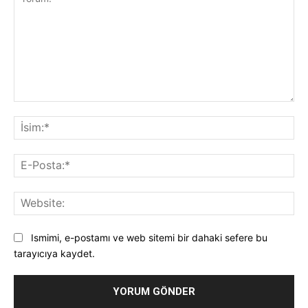
Yorum:
İsi
E-
Pos
Web
Ismimi, e-postamı ve web sitemi bir dahaki sefere bu
tarayıcıya kaydet.