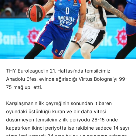
THY Euroleague’in 21. Haftası’nda temsilcimiz
Anadolu Efes, evinde ağırladığı Virtus Bologna’yı 99-
75 mağlup etti.
Karşılaşmanın ilk çeyreğinin sonundan itibaren
oyundaki üstünlüğü kuran ve bir daha vitesi
düşürmeyen temsilcimiz ilk periyodu 26-15 önde
kapatırken ikinci periyotta ise rakibine sadece 14 sayı
atma izni vererek 24 sayı buldu ve soyunma odasına