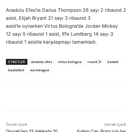
Anadolu Efes’te Darius Thompson 26 sayı 2 ribaund 2
asist, Elijah Bryant 21 sayı 3 ribaund 3
asist‘le oynarken Virtus Bologna’da Jordan Mickey
12 sayı 5 ribaund 1 asist, Iffe Lundberg 14 sayı 3
ribaund 1 asistle karşılaşmayı tamamladı.
ETIKETLER
anadolu efes
virtus bologna
round 21
basket
basketbol
euroleague
Önceki İçerik
Sonraki İçerik
Onuralp'ten 33 dakikada 20
Erdem Can: Bizim için her