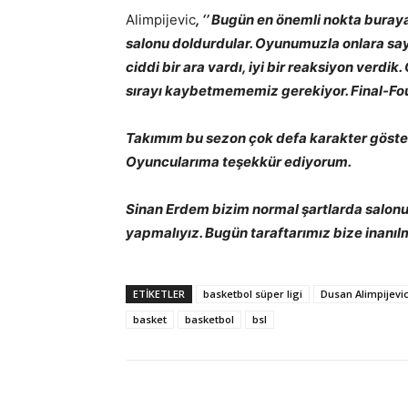
Alimpijevic
, ‘’ Bugün en önemli nokta buray
salonu doldurdular. Oyunumuzla onlara say
ciddi bir ara vardı, iyi bir reaksiyon verdi
sırayı kaybetmememiz gerekiyor. Final-Fou
Takımım bu sezon çok defa karakter göster
Oyuncularıma teşekkür ediyorum.
Sinan Erdem bizim normal şartlarda salon
yapmalıyız. Bugün taraftarımız bize inanılm
ETIKETLER
basketbol süper ligi
Dusan Alimpijevi
basket
basketbol
bsl
Paylaş