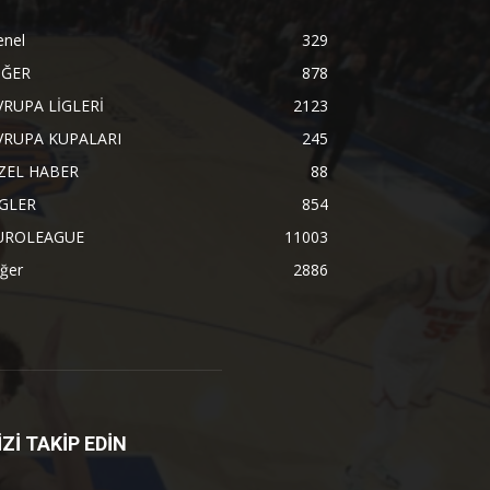
enel
329
İĞER
878
VRUPA LİGLERİ
2123
VRUPA KUPALARI
245
ZEL HABER
88
İGLER
854
UROLEAGUE
11003
ğer
2886
İZİ TAKİP EDİN