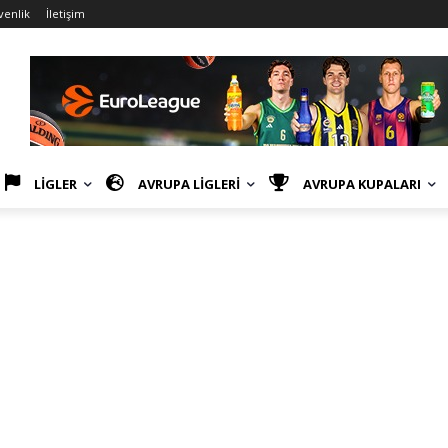
venlik
İletişim
LİGLER
AVRUPA LİGLERİ
AVRUPA KUPALARI