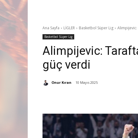
Ana Sayfa
LİGLER
Basketbol Süper Lig
Alimpijevic:
Basketbol Süper Lig
Alimpijevic: Taraf
güç verdi
Onur Kıran
10 Mayıs 2025
Paylaş