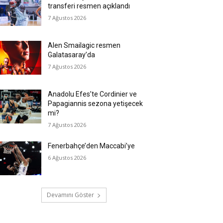
transferi resmen açıklandı
7 Ağustos 2026
Alen Smailagic resmen
Galatasaray’da
7 Ağustos 2026
Anadolu Efes’te Cordinier ve
Papagiannis sezona yetişecek
mi?
7 Ağustos 2026
Fenerbahçe’den Maccabi’ye
6 Ağustos 2026
Devamını Göster