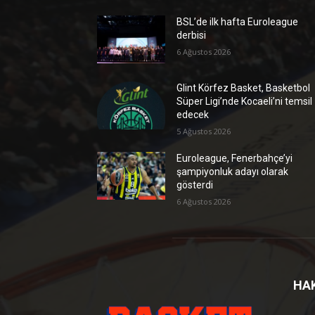
BSL’de ilk hafta Euroleague
derbisi
6 Ağustos 2026
Glint Körfez Basket, Basketbol
Süper Ligi’nde Kocaeli’ni temsil
edecek
5 Ağustos 2026
Euroleague, Fenerbahçe’yi
şampiyonluk adayı olarak
gösterdi
6 Ağustos 2026
HA