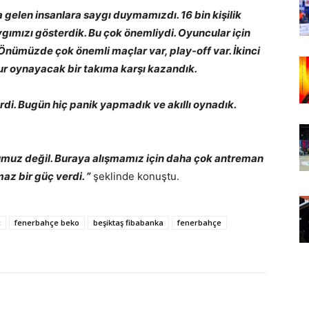
a gelen insanlara saygı duymamızdı. 16 bin kişilik
gımızı gösterdik. Bu çok önemliydi. Oyuncular için
k. Önümüzde çok önemli maçlar var, play-off var. İkinci
r oynayacak bir takıma karşı kazandık.
di. Bugün hiç panik yapmadık ve akıllı oynadık.
umuz değil. Buraya alışmamız için daha çok antreman
az bir güç verdi. ”
şeklinde konuştu.
c
fenerbahçe beko
beşiktaş fibabanka
fenerbahçe