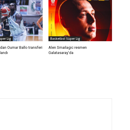
per Lig
Basketbol Süper Lig
dan Oumar Ballo transferi
Alen Smailagic resmen
landı
Galatasaray’da