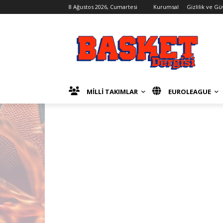
8 Ağustos 2026, Cumartesi
Kurumsal
Gizlilik ve Gü
MİLLİ TAKIMLAR
EUROLEAGUE