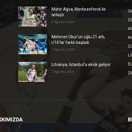
Mahir Ağva, Merkezefendi ile
G
anlaştı
D
8 Ağustos 2026
A
A
Mehmet Okur’un oğlu 21 attı,
U16’lar farklı başladı
Ö
7 Ağustos 2026
L
E
Litvanya, İstanbul’a eksik geliyor
7 Ağustos 2026
Di
KKIMIZDA
B