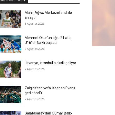
Mahir Ağva, Merkezefendi ile
anlaştı
8 Ağustos 2026
Mehmet Okur’un oğlu 21 attı,
U16’lar farklı başladı
7 Ağustos 2026
Litvanya, İstanbul’a eksik geliyor
7 Ağustos 2026
Zalgiris’ten vefa: Keenan Evans
geri döndü
7 Ağustos 2026
Galatasaray’dan Oumar Ballo