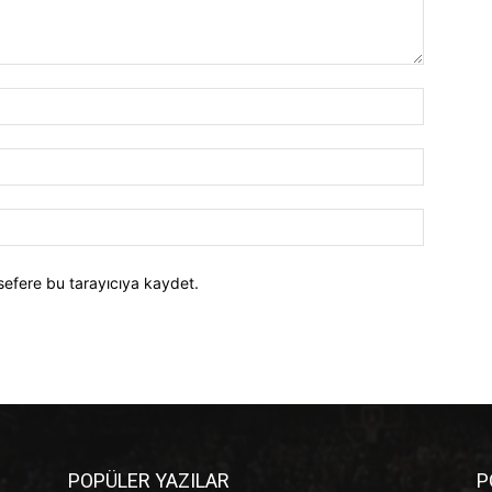
İsim:*
E-
Posta:*
Website:
sefere bu tarayıcıya kaydet.
POPÜLER YAZILAR
P