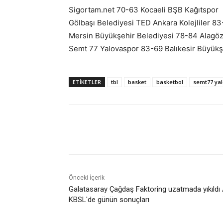
Sigortam.net 70-63 Kocaeli BŞB Kağıtspor
Gölbaşı Belediyesi TED Ankara Kolejliler 8
Mersin Büyükşehir Belediyesi 78-84 Alagöz
Semt 77 Yalovaspor 83-69 Balıkesir Büyükş
ETIKETLER
tbl
basket
basketbol
semt77 ya
Paylaş
Önceki İçerik
Galatasaray Çağdaş Faktoring uzatmada yıkıldı 
KBSL'de günün sonuçları