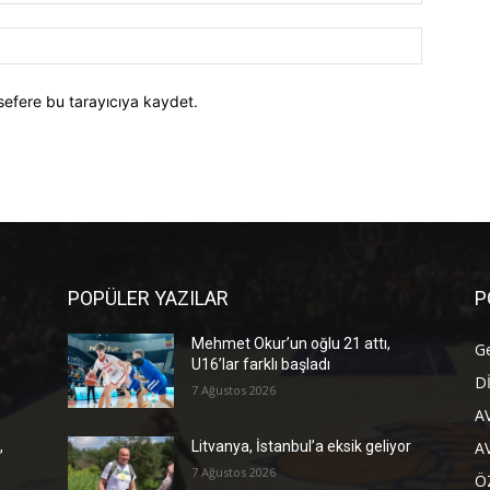
Posta:*
Website:
sefere bu tarayıcıya kaydet.
POPÜLER YAZILAR
P
Mehmet Okur’un oğlu 21 attı,
G
U16’lar farklı başladı
D
7 Ağustos 2026
A
A
,
Litvanya, İstanbul’a eksik geliyor
7 Ağustos 2026
Ö