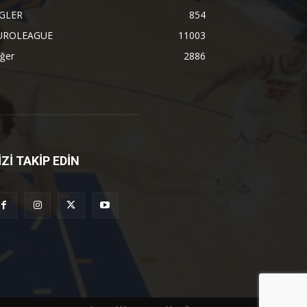
İGLER
854
UROLEAGUE
11003
ğer
2886
İZİ TAKİP EDİN