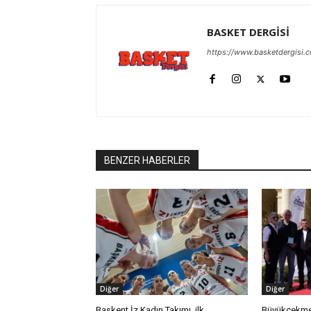
BASKET DERGİSİ
https://www.basketdergisi.
BENZER HABERLER
Diğer
Diğer
Başkent İz Kadın Takımı, ilk
Büyükçekme