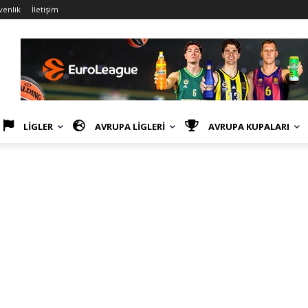
venlik
İletişim
LİGLER
AVRUPA LİGLERİ
AVRUPA KUPALARI