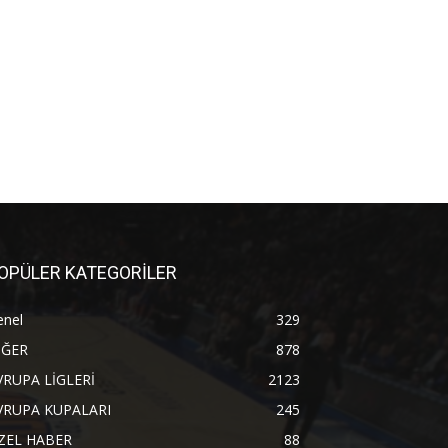
OPÜLER KATEGORİLER
enel
329
İĞER
878
VRUPA LİGLERİ
2123
VRUPA KUPALARI
245
ZEL HABER
88