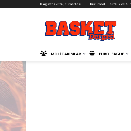
8 Ağustos 2026, Cumartesi
Kurumsal
Gizlilik ve Gü
MİLLİ TAKIMLAR
EUROLEAGUE