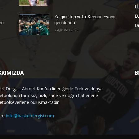
L
E
Zalgiris’ten vefa: Keenan Evans
en
geri döndü
Di
7 Ağustos 2026
KKIMIZDA
B
et Dergisi, Ahmet Kurt'un liderliğinde Türk ve dünya
etbolunun tarafsız, hızlı, sade ve doğru haberlerle
etbolseverlerle buluşmaktadır.
işim
info@basketdergisi.com