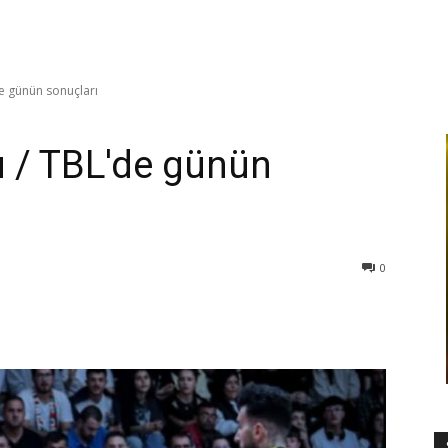
de günün sonuçları
u / TBL'de günün
0