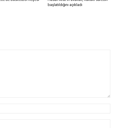
başlatıldığını açıkladı
İsim:*
E-