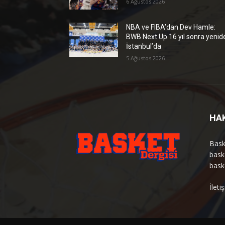
6 Ağustos 2026
NBA ve FIBA’dan Dev Hamle:
BWB Next Up 16 yıl sonra yenid
İstanbul’da
5 Ağustos 2026
HA
Bask
bask
bask
İlet