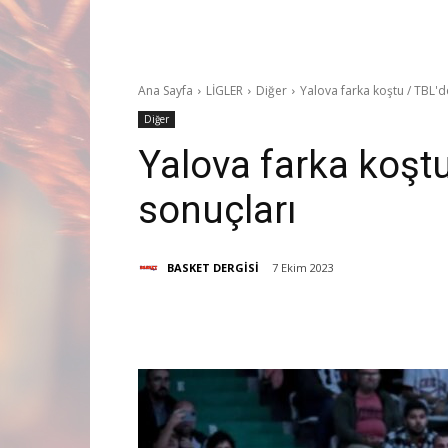
Ana Sayfa
LİGLER
Diğer
Yalova farka koştu / TBL'
Diğer
Yalova farka koşt
sonuçları
BASKET DERGİSİ
7 Ekim 2023
Paylaş