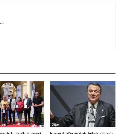
com
Diğer
ce’de basketbol neşesi
Hasan Arat’ın avukatı, hukuki sürecin