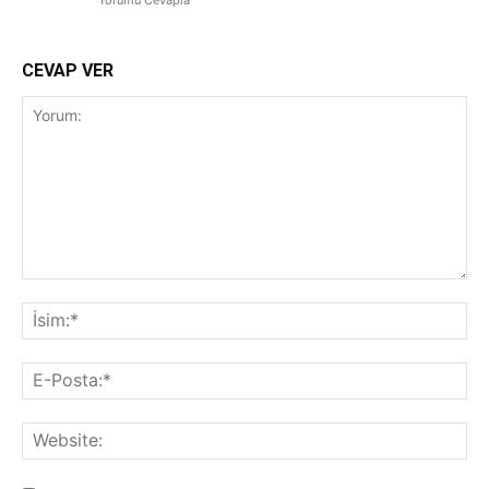
CEVAP VER
Yorum:
İsi
E-
Pos
Web