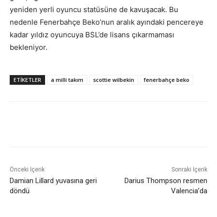
yeniden yerli oyuncu statüsüne de kavuşacak. Bu
nedenle Fenerbahçe Beko’nun aralık ayındaki pencereye
kadar yıldız oyuncuya BSL’de lisans çıkarmaması
bekleniyor.
ETIKETLER
a milli takım
scottie wilbekin
fenerbahçe beko
Önceki İçerik
Sonraki İçerik
Damian Lillard yuvasına geri
Darius Thompson resmen
döndü
Valencia’da