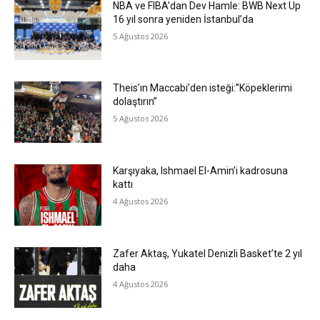
NBA ve FIBA’dan Dev Hamle: BWB Next Up
16 yıl sonra yeniden İstanbul’da
5 Ağustos 2026
Theis’ın Maccabi’den isteği:”Köpeklerimi
dolaştırın”
5 Ağustos 2026
Karşıyaka, Ishmael El-Amin’i kadrosuna
kattı
4 Ağustos 2026
Zafer Aktaş, Yukatel Denizli Basket’te 2 yıl
daha
4 Ağustos 2026