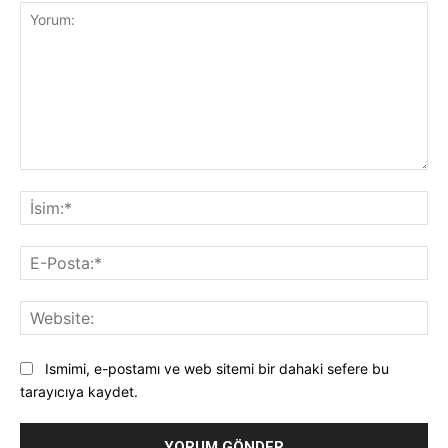
Yorum:
İsi
E-
Pos
Web
Ismimi, e-postamı ve web sitemi bir dahaki sefere bu
tarayıcıya kaydet.