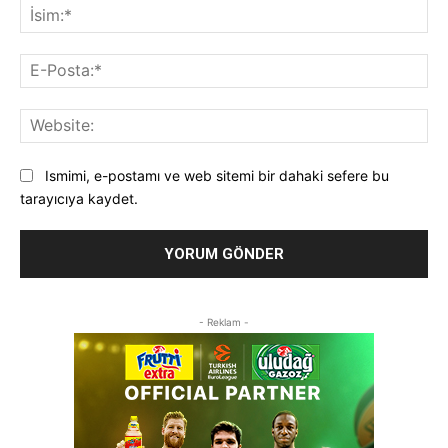
İsi
E-
Pos
Web
Ismimi, e-postamı ve web sitemi bir dahaki sefere bu
tarayıcıya kaydet.
- Reklam -