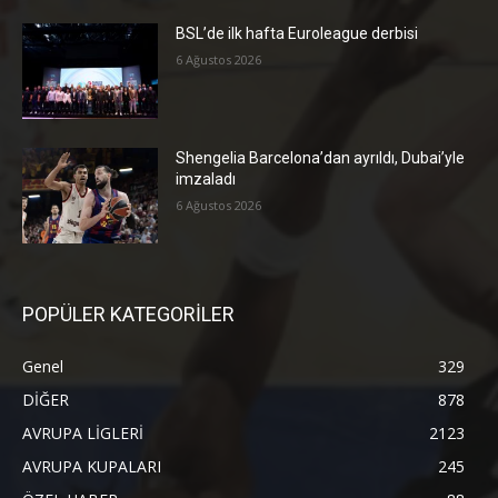
BSL’de ilk hafta Euroleague derbisi
6 Ağustos 2026
Shengelia Barcelona’dan ayrıldı, Dubai’yle
imzaladı
6 Ağustos 2026
POPÜLER KATEGORİLER
Genel
329
DİĞER
878
AVRUPA LİGLERİ
2123
AVRUPA KUPALARI
245