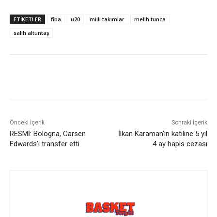
ETIKETLER
fiba
u20
milli takımlar
melih tunca
salih altuntaş
Önceki İçerik
Sonraki İçerik
RESMİ: Bologna, Carsen
İlkan Karaman’ın katiline 5 yıl
Edwards’ı transfer etti
4 ay hapis cezası