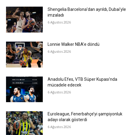
Shengelia Barcelona’dan ayrıldı, Dubai’yle
imzaladı
6 Ağustos 2026
Lonnie Walker NBA’e döndü
6 Ağustos 2026
Anadolu Efes, VTB Süper Kupası’nda
mücadele edecek
6 Ağustos 2026
Euroleague, Fenerbahçe’yi şampiyonluk
adayı olarak gösterdi
6 Ağustos 2026