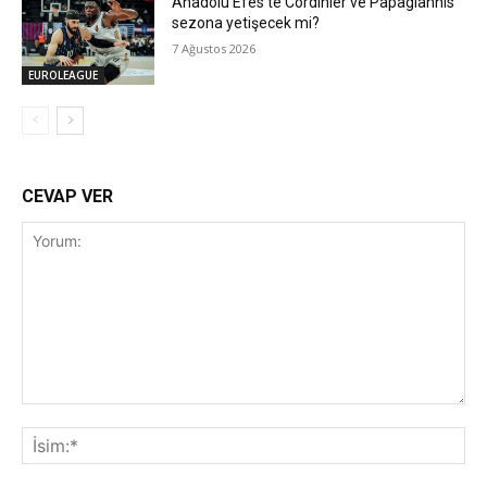
Anadolu Efes’te Cordinier ve Papagiannis
sezona yetişecek mi?
7 Ağustos 2026
EUROLEAGUE
CEVAP VER
Yorum:
İsi