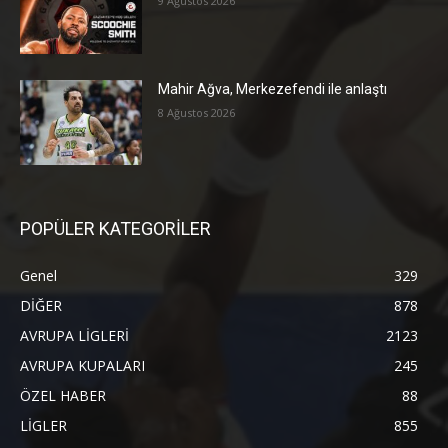
9 Ağustos 2026
Mahir Ağva, Merkezefendi ile anlaştı
8 Ağustos 2026
POPÜLER KATEGORİLER
Genel
329
DİĞER
878
AVRUPA LİGLERİ
2123
AVRUPA KUPALARI
245
ÖZEL HABER
88
LİGLER
855