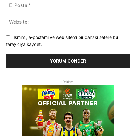
E-
Pos
Web
Ismimi, e-postamı ve web sitemi bir dahaki sefere bu
tarayıcıya kaydet.
- Reklam -