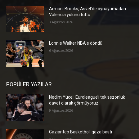
Armani Brooks, Asvel’de oynayamadan
Valencia yolunu tuttu
3 Ağustos 2026
Lonnie Walker NBA’e döndü
6 Ağustos 2026
POPÜLER YAZILAR
Nedim Yücel: Euroleague’i tek sezonluk
davet olarak görmüyoruz
9 Ağustos 2026
Gaziantep Basketbol, gaza bastı