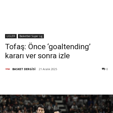
LİGLER
Basketbol Süper Lig
Tofaş: Önce ‘goaltending’
kararı ver sonra izle
BASKET DERGİSİ
21 Aralık 2025
0