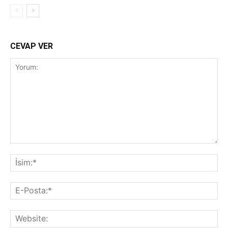
CEVAP VER
Yorum:
İsi
E-
Pos
Web