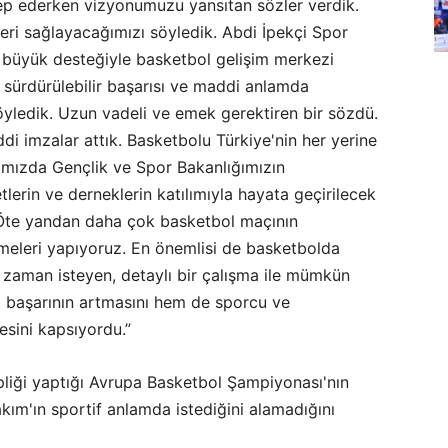
lep ederken vizyonumuzu yansıtan sözler verdik.
eri sağlayacağımızı söyledik. Abdi İpekçi Spor
 büyük desteğiyle basketbol gelişim merkezi
n sürdürülebilir başarısı ve maddi anlamda
öyledik. Uzun vadeli ve emek gerektiren bir sözdü.
di imzalar attık. Basketbolu Türkiye'nin her yerine
lımızda Gençlik ve Spor Bakanlığımızın
etlerin ve derneklerin katılımıyla hayata geçirilecek
. Öte yandan daha çok basketbol maçının
meleri yapıyoruz. En önemlisi de basketbolda
k zaman isteyen, detaylı bir çalışma ile mümkün
i başarının artmasını hem de sporcu ve
esini kapsıyordu.”
hipliği yaptığı Avrupa Basketbol Şampiyonası'nın
kım'ın sportif anlamda istediğini alamadığını