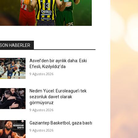
SON HABERLER
Asvel’den bir ayrılık daha: Eski
Efesli, Kızılyıldız’da
9 Ağustos 2026
Nedim Yücel: Euroleague’i tek
sezonluk davet olarak
görmüyoruz
9 Ağustos 2026
Gaziantep Basketbol, gaza bastı
9 Ağustos 2026