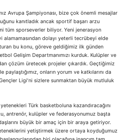
ımız Avrupa Şampiyonası, bize çok önemli mesajlar
lduğunu kanıtladık ancak sportif başarı arzu
ni tüm sporseverler biliyor. Yeni jenerasyon
yi alamamasından dolayı yeterli tecrübeyi elde
ran bu konu, göreve geldiğimiz ilk günden
sketbol Gelişim Departmanımızı kurduk. Kulüpler ve
zdan çözüm üretecek projeler çıkardık. Geçtiğimiz
le paylaştığımız, onların yorum ve katkılarını da
 Gençler Ligi'ni sizlere sunmaktan büyük mutluluk
i yetenekleri Türk basketboluna kazandıracağını
cu, antrenör, kulüpler ve federasyonumuz başta
larını büyük bir amaç için bir araya getiriyor.
teneklerini yetiştirmek üzere ortaya koyduğumuz
 başlangıçlarından biri olacağına inancım tam.