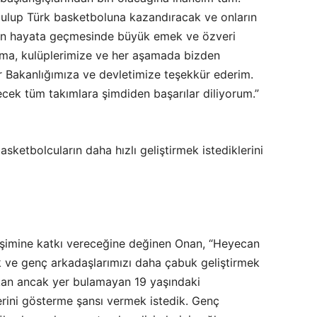
ı bulup Türk basketboluna kazandıracak ve onların
enin hayata geçmesinde büyük emek ve özveri
ıma, kulüplerimize ve her aşamada bizden
r Bakanlığımıza ve devletimize teşekkür ederim.
cek tüm takımlara şimdiden başarılar diliyorum.”
ketbolcuların daha hızlı geliştirmek istediklerini
elişimine katkı vereceğine değinen Onan, “Heyecan
k ve genç arkadaşlarımızı daha çabuk geliştirmek
ıkan ancak yer bulamayan 19 yaşındaki
erini gösterme şansı vermek istedik. Genç