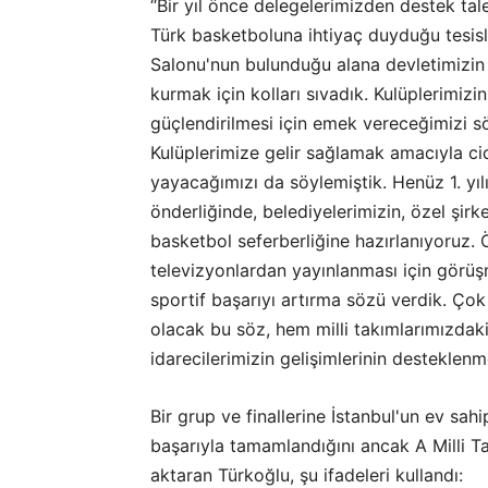
“Bir yıl önce delegelerimizden destek ta
Türk basketboluna ihtiyaç duyduğu tesisl
Salonu'nun bulunduğu alana devletimizin
kurmak için kolları sıvadık. Kulüplerimizi
güçlendirilmesi için emek vereceğimizi s
Kulüplerimize gelir sağlamak amacıyla cid
yayacağımızı da söylemiştik. Henüz 1. yı
önderliğinde, belediyelerimizin, özel şirk
basketbol seferberliğine hazırlanıyoruz
televizyonlardan yayınlanması için görüş
sportif başarıyı artırma sözü verdik. Ço
olacak bu söz, hem milli takımlarımızdak
idarecilerimizin gelişimlerinin desteklenm
Bir grup ve finallerine İstanbul'un ev sa
başarıyla tamamlandığını ancak A Milli Ta
aktaran Türkoğlu, şu ifadeleri kullandı: