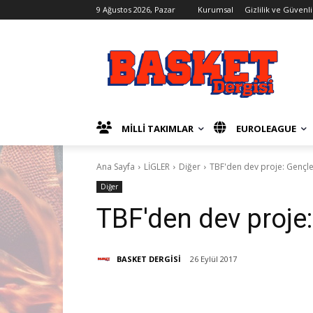
9 Ağustos 2026, Pazar
Kurumsal
Gizlilik ve Güvenli
MİLLİ TAKIMLAR
EUROLEAGUE
Ana Sayfa
LİGLER
Diğer
TBF'den dev proje: Gençler
Diğer
TBF'den dev proje:
BASKET DERGİSİ
26 Eylül 2017
Paylaş