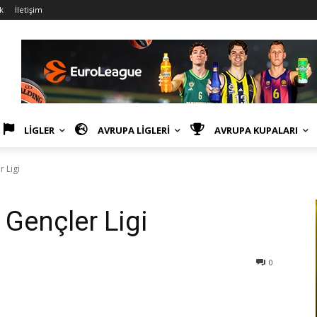
k
İletişim
LİGLER
AVRUPA LİGLERİ
AVRUPA KUPALARI
 Ligi
 Gençler Ligi
0