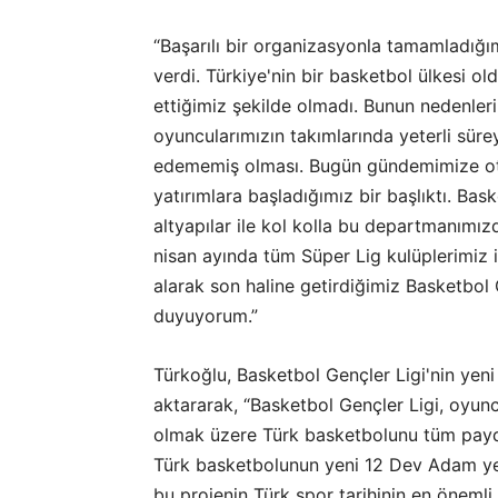
“Başarılı bir organizasyonla tamamladığ
verdi. Türkiye'nin bir basketbol ülkesi o
ettiğimiz şekilde olmadı. Bunun nedenleri
oyuncularımızın takımlarında yeterli süre
edememiş olması. Bugün gündemimize otu
yatırımlara başladığımız bir başlıktı. Ba
altyapılar ile kol kolla bu departmanımı
nisan ayında tüm Süper Lig kulüplerimiz i
alarak son haline getirdiğimiz Basketbol
duyuyorum.”
Türkoğlu, Basketbol Gençler Ligi'nin yen
aktararak, “Basketbol Gençler Ligi, oyun
olmak üzere Türk basketbolunu tüm paydaş
Türk basketbolunun yeni 12 Dev Adam ye
bu projenin Türk spor tarihinin en önemli