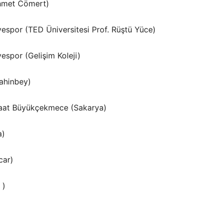
hmet Cömert)
yespor (TED Üniversitesi Prof. Rüştü Yüce)
yespor (Gelişim Koleji)
ahinbey)
şaat Büyükçekmece (Sakarya)
a)
car)
 )