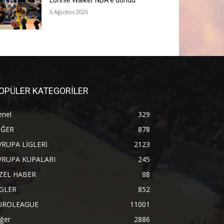
Lonnie Walker NBA’e döndü
6 Ağustos 2026
OPÜLER KATEGORİLER
enel
329
İĞER
878
VRUPA LİGLERİ
2123
VRUPA KUPALARI
245
ZEL HABER
88
İGLER
852
UROLEAGUE
11001
ğer
2886