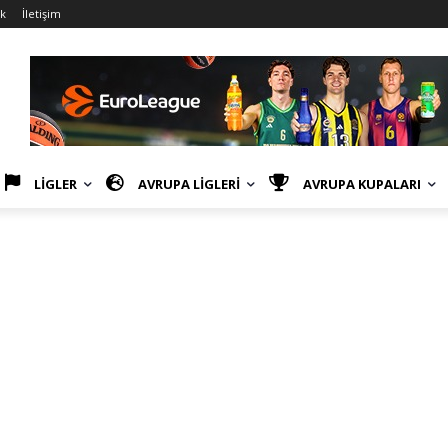
ik
İletişim
LİGLER
AVRUPA LİGLERİ
AVRUPA KUPALARI