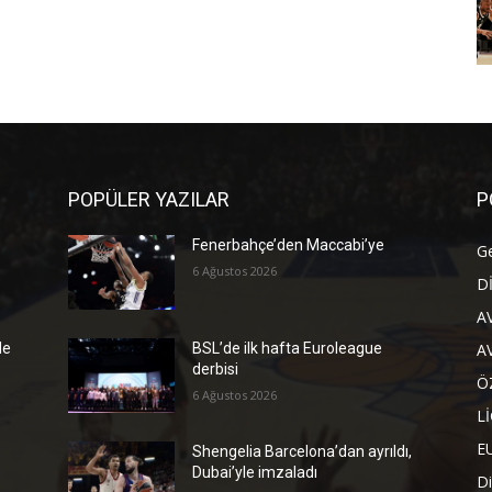
POPÜLER YAZILAR
P
Fenerbahçe’den Maccabi’ye
G
6 Ağustos 2026
D
A
A
de
BSL’de ilk hafta Euroleague
derbisi
Ö
6 Ağustos 2026
L
E
Shengelia Barcelona’dan ayrıldı,
Dubai’yle imzaladı
Di