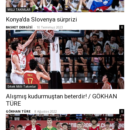
MİLLİ TAKIMLAR
Konya'da Slovenya sürprizi
BASKET DERGİSİ
-
10 Temmuz 2023
0
Erkek Milli Takımlar
Alışmış kudurmuştan beterdir! / GÖKHAN
TÜRE
GÖKHAN TÜRE
-
8 Ağustos 2022
0