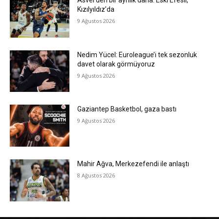
Asvel’den bir ayrılık daha: Eski Efesli,
Kızılyıldız’da
9 Ağustos 2026
Nedim Yücel: Euroleague’i tek sezonluk
davet olarak görmüyoruz
9 Ağustos 2026
Gaziantep Basketbol, gaza bastı
9 Ağustos 2026
Mahir Ağva, Merkezefendi ile anlaştı
8 Ağustos 2026