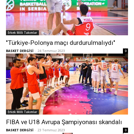
Erkek Milli Takımlar
"Türkiye-Polonya maçı durdurulmalıydı"
BASKET DERGİSİ
-
24 Temmuz 2023
0
Erkek Milli Takımlar
FIBA ve U18 Avrupa Şampiyonası skandalı
BASKET DERGİSİ
-
23 Temmuz 2023
0