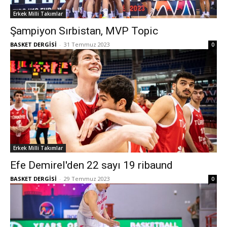
Erkek Milli Takımlar
Şampiyon Sırbistan, MVP Topic
BASKET DERGİSİ
-
31 Temmuz 2023
0
Erkek Milli Takımlar
Efe Demirel'den 22 sayı 19 ribaund
BASKET DERGİSİ
-
29 Temmuz 2023
0