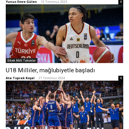
Yunus Emre Gülen
-
13 Temmuz 2025
0
Erkek Milli Takımlar
U18 Milliler, mağlubiyetle başladı
Ata Toprak Koşal
-
27 Temmuz 2024
0