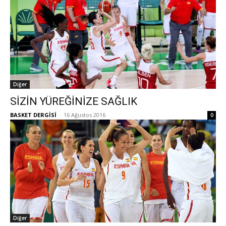
Diğer
SİZİN YÜREĞİNİZE SAĞLIK
BASKET DERGİSİ
-
16 Ağustos 2016
0
Diğer