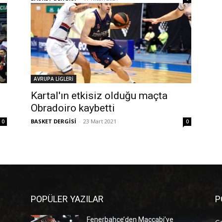
AVRUPA LİGLERİ
Kartal'ın etkisiz olduğu maçta
Obradoiro kaybetti
BASKET DERGİSİ
-
23 Mart 2021
0
0
POPÜLER YAZILAR
P
Fenerbahçe’den Maccabi’ye