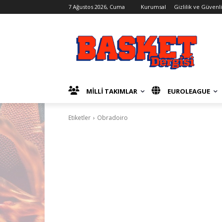
7 Ağustos 2026, Cuma
Kurumsal
Gizlilik ve Güvenl
MİLLİ TAKIMLAR
EUROLEAGUE
Etiketler
Obradoiro