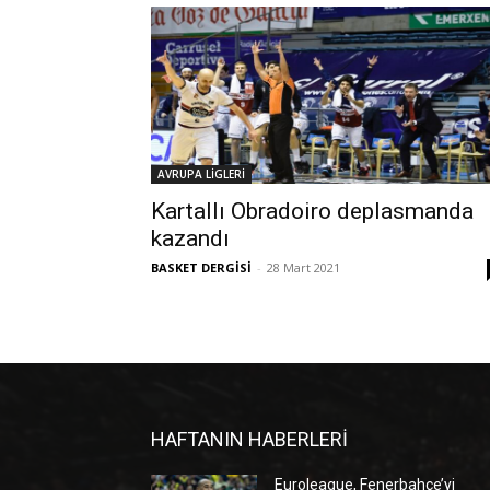
AVRUPA LİGLERİ
Kartallı Obradoiro deplasmanda
kazandı
BASKET DERGİSİ
-
28 Mart 2021
HAFTANIN HABERLERİ
Euroleague, Fenerbahçe’yi