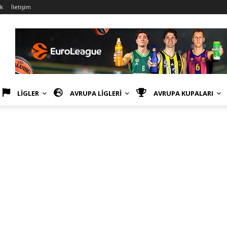
ik
İletişim
LİGLER
AVRUPA LİGLERİ
AVRUPA KUPALARI