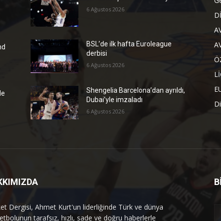
G
6 Ağustos 2026
D
A
A
BSL’de ilk hafta Euroleague
nd
derbisi
Ö
6 Ağustos 2026
L
E
Shengelia Barcelona’dan ayrıldı,
de
Dubai’yle imzaladı
Di
6 Ağustos 2026
KKIMIZDA
B
et Dergisi, Ahmet Kurt'un liderliğinde Türk ve dünya
etbolunun tarafsız, hızlı, sade ve doğru haberlerle