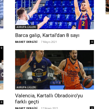
AVRUPA LİGLERİ
Barca galip, Kartal'dan 8 sayı
BASKET DERGİSİ
-
7 Mayıs 2021
0
0
AVRUPA LİGLERİ
Valencia, Kartallı Obradoiro'yu
farklı geçti
0
BASKET DERGİSİ
-
17 Nisan 2021
0