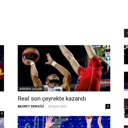
AVRUPA LİGLERİ
Real son çeyrekte kazandı
BASKET DERGİSİ
-
26 Eylül 2021
0
0