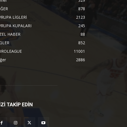
enel
329
İĞER
878
VRUPA LİGLERİ
2123
VRUPA KUPALARI
245
ZEL HABER
88
İGLER
852
UROLEAGUE
11001
ğer
2886
İZİ TAKİP EDİN