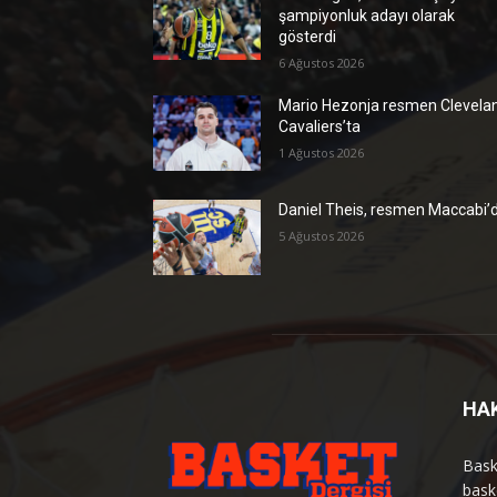
şampiyonluk adayı olarak
gösterdi
6 Ağustos 2026
Mario Hezonja resmen Clevela
Cavaliers’ta
1 Ağustos 2026
Daniel Theis, resmen Maccabi’
5 Ağustos 2026
HA
Bask
bask