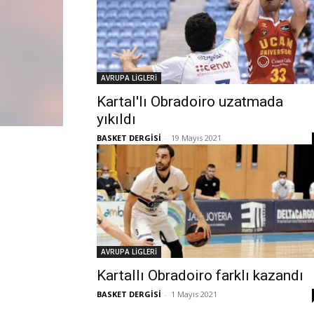
AVRUPA LİGLERİ
Kartal'lı Obradoiro uzatmada
yıkıldı
BASKET DERGİSİ
-
19 Mayıs 2021
AVRUPA LİGLERİ
Kartallı Obradoiro farklı kazandı
BASKET DERGİSİ
-
1 Mayıs 2021