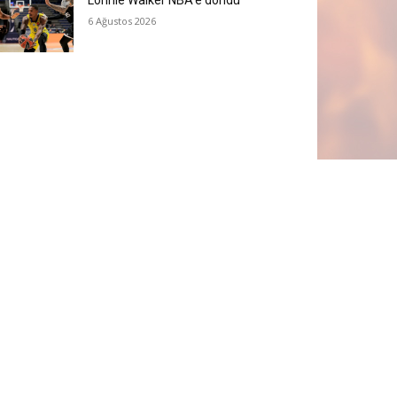
Lonnie Walker NBA’e döndü
6 Ağustos 2026