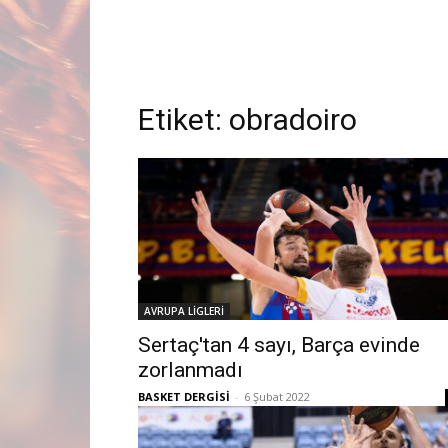
Etiket:
obradoiro
AVRUPA LİGLERİ
Sertaç'tan 4 sayı, Barça evinde
zorlanmadı
BASKET DERGİSİ
-
6 Şubat 2022