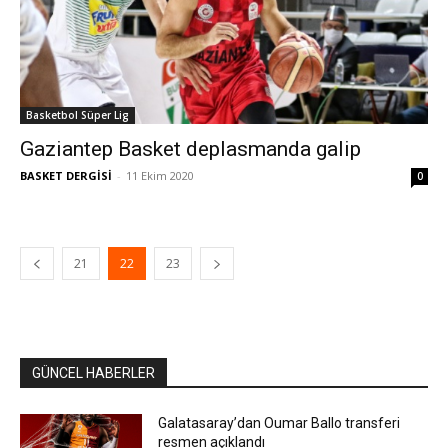
Basketbol Süper Lig
Gaziantep Basket deplasmanda galip
BASKET DERGİSİ
-
11 Ekim 2020
0
21
22
23
GÜNCEL HABERLER
Galatasaray’dan Oumar Ballo transferi
resmen açıklandı