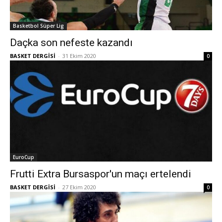
Basketbol Süper Lig
Daçka son nefeste kazandı
BASKET DERGİSİ
-
31 Ekim 2020
0
EuroCup
Frutti Extra Bursaspor'un maçı ertelendi
BASKET DERGİSİ
-
27 Ekim 2020
0