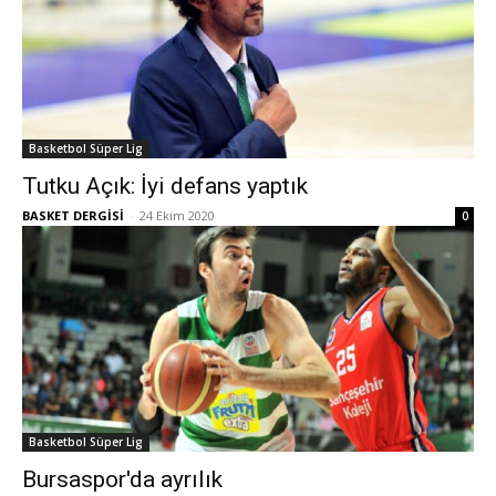
Basketbol Süper Lig
Tutku Açık: İyi defans yaptık
BASKET DERGİSİ
-
24 Ekim 2020
0
Basketbol Süper Lig
Bursaspor'da ayrılık