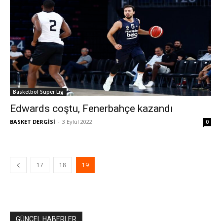
Basketbol Süper Lig
Edwards coştu, Fenerbahçe kazandı
BASKET DERGİSİ
-
3 Eylül 2022
0
17
18
19
GÜNCEL HABERLER