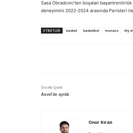
Sasa Obradovic’ten boşalan başantrenörlük 
deneyimini 2022-2024 arasında Peristeri ile
ETIKETLER
basket
basketbol
monaco
thy 
Paylaş
Önceki İçerik
Asvel’de ayrılık
Onur Kıran