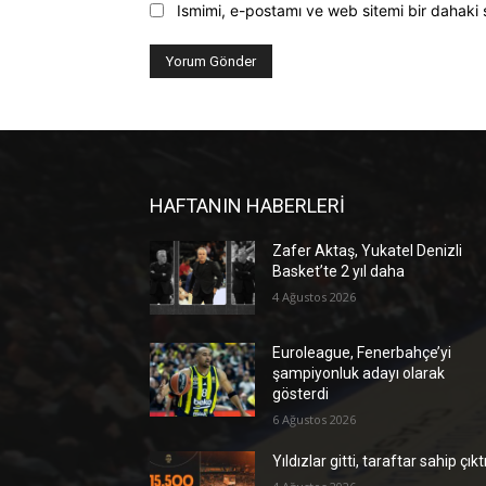
Ismimi, e-postamı ve web sitemi bir dahaki 
HAFTANIN HABERLERİ
Zafer Aktaş, Yukatel Denizli
Basket’te 2 yıl daha
4 Ağustos 2026
Euroleague, Fenerbahçe’yi
şampiyonluk adayı olarak
gösterdi
6 Ağustos 2026
Yıldızlar gitti, taraftar sahip çıkt