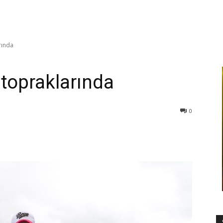
rında
 topraklarında
0