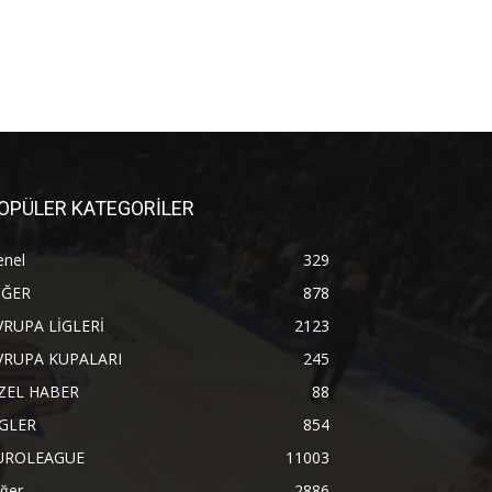
OPÜLER KATEGORİLER
enel
329
İĞER
878
VRUPA LİGLERİ
2123
VRUPA KUPALARI
245
ZEL HABER
88
İGLER
854
UROLEAGUE
11003
ğer
2886