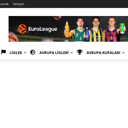
venlik
İletişim
LİGLER
AVRUPA LİGLERİ
AVRUPA KUPALARI