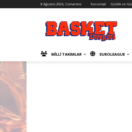
8 Ağustos 2026, Cumartesi
Kurumsal
Gizlilik ve Gü
MİLLİ TAKIMLAR
EUROLEAGUE