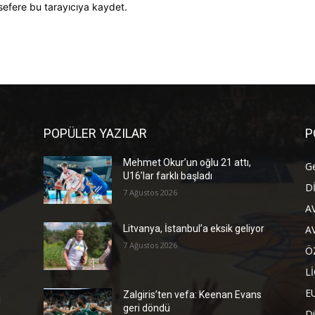
sefere bu tarayıcıya kaydet.
POPÜLER YAZILAR
P
Mehmet Okur’un oğlu 21 attı,
G
U16’lar farklı başladı
D
7 Ağustos 2026
A
A
Litvanya, İstanbul’a eksik geliyor
7 Ağustos 2026
Ö
L
E
Zalgiris’ten vefa: Keenan Evans
ı
geri döndü
Di