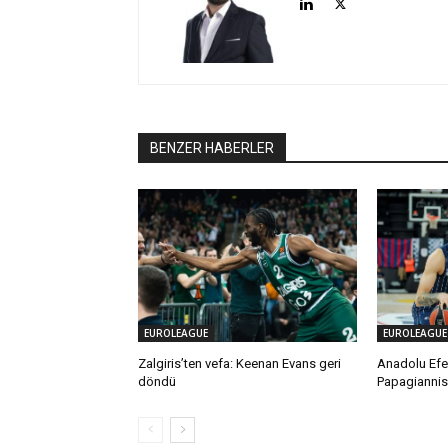
BENZER HABERLER
EUROLEAGUE
EUROLEAGUE
Zalgiris’ten vefa: Keenan Evans geri
Anadolu Efes
döndü
Papagiannis