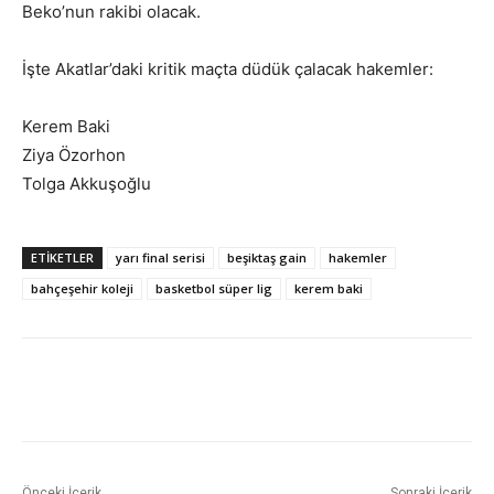
Beko’nun rakibi olacak.
İşte Akatlar’daki kritik maçta düdük çalacak hakemler:
Kerem Baki
Ziya Özorhon
Tolga Akkuşoğlu
ETIKETLER
yarı final serisi
beşiktaş gain
hakemler
bahçeşehir koleji
basketbol süper lig
kerem baki
Önceki İçerik
Sonraki İçerik