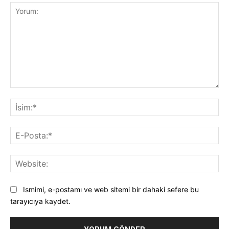
Yorum:
İsi
E-
Pos
Web
Ismimi, e-postamı ve web sitemi bir dahaki sefere bu
tarayıcıya kaydet.