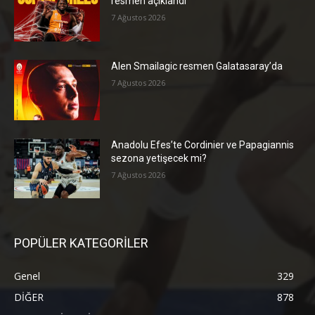
resmen açıklandı
7 Ağustos 2026
Alen Smailagic resmen Galatasaray’da
7 Ağustos 2026
Anadolu Efes’te Cordinier ve Papagiannis
sezona yetişecek mi?
7 Ağustos 2026
POPÜLER KATEGORİLER
Genel
329
DİĞER
878