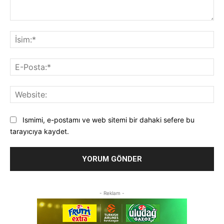
Yorum:
İsi
E-
Pos
Web
Ismimi, e-postamı ve web sitemi bir dahaki sefere bu
tarayıcıya kaydet.
- Reklam -