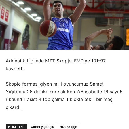
Adriyatik Ligi'nde MZT Skopje, FMP'ye 101-97
kaybetti.
Skopje forması giyen milli oyuncumuz Samet
Yiğitoğlu 26 dakika süre alırken 7/8 isabetle 16 sayı 5
ribaund 1 asist 4 top çalma 1 blokla etkili bir maç
çıkardı.
ETIKETLER
samet yiğitoğlu
mzt skopje