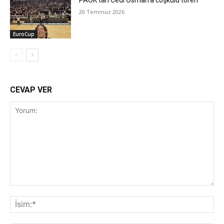
PAOK’tan Cedi Osman’a coşkulu tören
20 Temmuz 2026
EuroCup
CEVAP VER
Yorum:
İsi