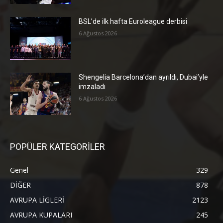
BSL’de ilk hafta Euroleague derbisi
6 Ağustos 2026
Shengelia Barcelona’dan ayrıldı, Dubai’yle
imzaladı
6 Ağustos 2026
POPÜLER KATEGORİLER
Genel
329
DİĞER
878
AVRUPA LİGLERİ
2123
AVRUPA KUPALARI
245