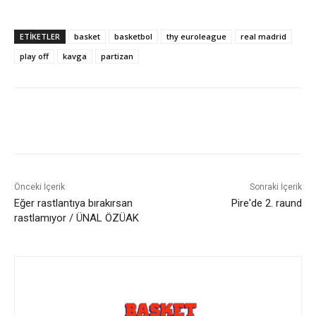
ETIKETLER
basket
basketbol
thy euroleague
real madrid
play off
kavga
partizan
Önceki İçerik
Sonraki İçerik
Eğer rastlantıya bırakırsan
Pire'de 2. raund
rastlamıyor / ÜNAL ÖZÜAK