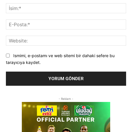
İsi
E-
Pos
Web
Ismimi, e-postamı ve web sitemi bir dahaki sefere bu
tarayıcıya kaydet.
- Reklam -