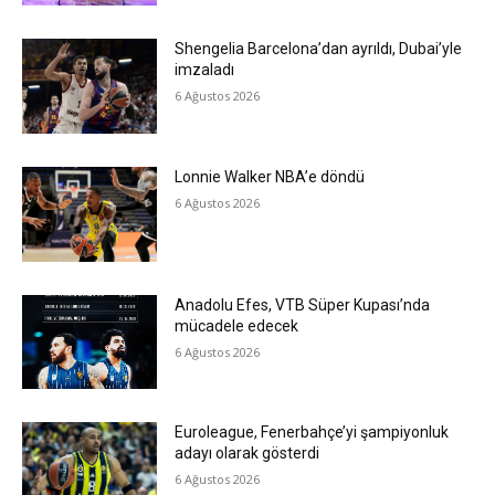
Shengelia Barcelona’dan ayrıldı, Dubai’yle
imzaladı
6 Ağustos 2026
Lonnie Walker NBA’e döndü
6 Ağustos 2026
Anadolu Efes, VTB Süper Kupası’nda
mücadele edecek
6 Ağustos 2026
Euroleague, Fenerbahçe’yi şampiyonluk
adayı olarak gösterdi
6 Ağustos 2026