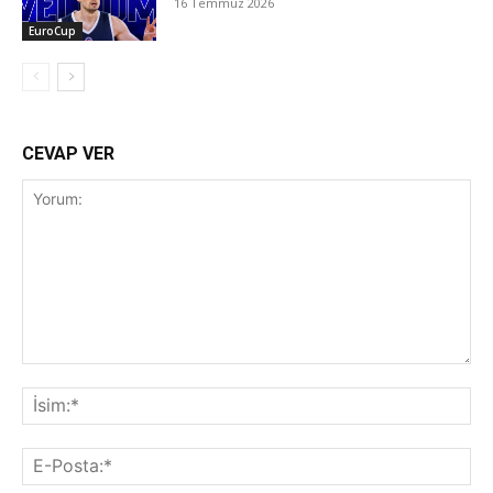
16 Temmuz 2026
EuroCup
CEVAP VER
Yorum:
İsi
E-
Pos