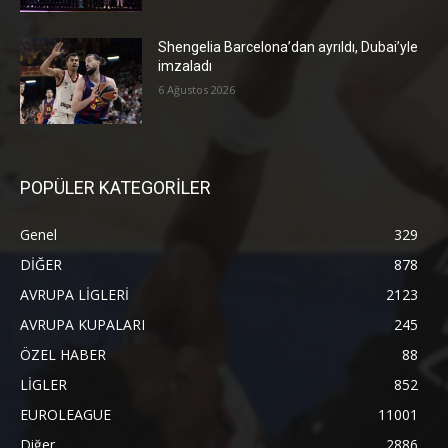
Shengelia Barcelona’dan ayrıldı, Dubai’yle
imzaladı
6 Ağustos 2026
POPÜLER KATEGORİLER
Genel
329
DİĞER
878
AVRUPA LİGLERİ
2123
AVRUPA KUPALARI
245
ÖZEL HABER
88
LİGLER
852
EUROLEAGUE
11001
Diğer
2886