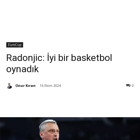
EuroCup
Radonjic: İyi bir basketbol
oynadık
Onur Kıran
16 Ekim 2024
0