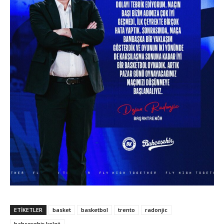
ETIKETLER
basket
basketbol
trento
radonjic
bahçeşehir koleji