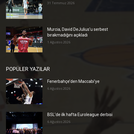
31 Temmuz 2026
Murcia, David DeJulius’u serbest
bırakmadığını açıkladı
1 Ağustos 2026
POPÜLER YAZILAR
Fenerbahçe’den Maccabi’ye
6 Ağustos 2026
BSL’de ilk hafta Euroleague derbisi
6 Ağustos 2026