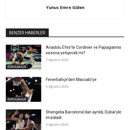
Yunus Emre Gülen
BENZER HABERLER
Anadolu Efes’te Cordinier ve Papagiannis
sezona yetişecek mi?
7 Ağustos 2026
EUROLEAGUE
Fenerbahçe’den Maccabi’ye
6 Ağustos 2026
EUROLEAGUE
Shengelia Barcelona’dan ayrıldı, Dubai’yle
imzaladı
6 Ağustos 2026