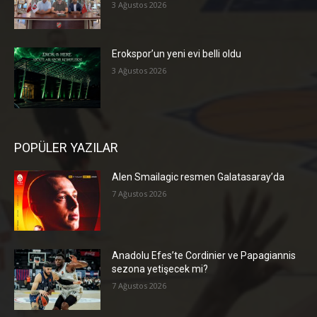
3 Ağustos 2026
Erokspor’un yeni evi belli oldu
3 Ağustos 2026
POPÜLER YAZILAR
Alen Smailagic resmen Galatasaray’da
7 Ağustos 2026
Anadolu Efes’te Cordinier ve Papagiannis
sezona yetişecek mi?
7 Ağustos 2026