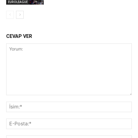
EUROLEAGUE
CEVAP VER
Yorum:
İsi
E-
Pos