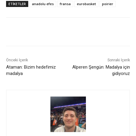
ETIKETLER
anadolu efes
fransa
eurobasket
poirier
Önceki İçerik
Sonraki İçerik
Ataman: Bizim hedefimiz
Alperen Şengün: Madalya için
madalya
gidiyoruz