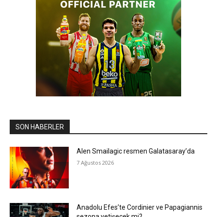
SON HABERLER
Alen Smailagic resmen Galatasaray’da
7 Ağustos 2026
Anadolu Efes’te Cordinier ve Papagiannis
sezona yetişecek mi?