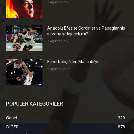
7 Ağustos 2026
Anadolu Efes’te Cordinier ve Papagiannis
sezona yetişecek mi?
7 Ağustos 2026
Fenerbahçe’den Maccabi’ye
6 Ağustos 2026
POPÜLER KATEGORİLER
Genel
329
DİĞER
878