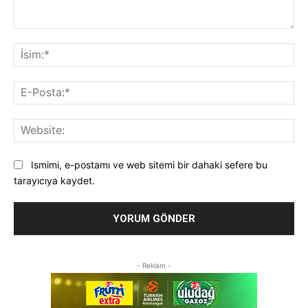
Yorum:
İsi
E-
Pos
Web
Ismimi, e-postamı ve web sitemi bir dahaki sefere bu
tarayıcıya kaydet.
- Reklam -