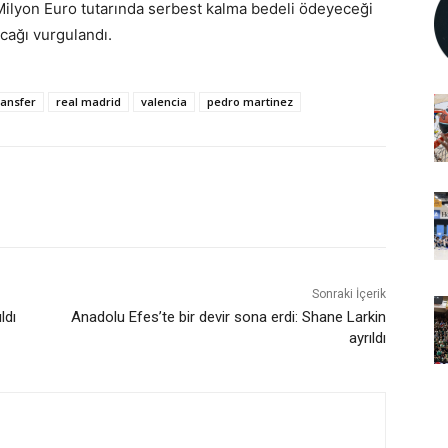
 Milyon Euro tutarında serbest kalma bedeli ödeyeceği
acağı vurgulandı.
ransfer
real madrid
valencia
pedro martinez
Sonraki İçerik
ldı
Anadolu Efes’te bir devir sona erdi: Shane Larkin
ayrıldı