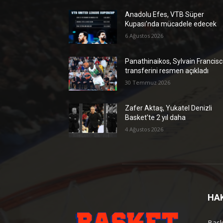
Anadolu Efes, VTB Süper
Kupası’nda mücadele edecek
6 Ağustos 2026
Panathinaikos, Sylvain Francis
transferini resmen açıkladı
30 Temmuz 2026
Zafer Aktaş, Yukatel Denizli
Basket’te 2 yıl daha
4 Ağustos 2026
HA
Bask