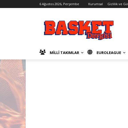
6 Ağustos 2026, Perşembe
Kurumsal
Gizlilik ve G
MİLLİ TAKIMLAR
EUROLEAGUE