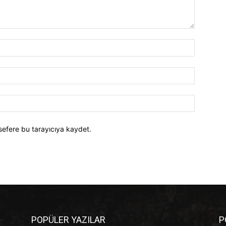
İsim:*
E-
Posta:*
Website:
sefere bu tarayıcıya kaydet.
POPÜLER YAZILAR
P