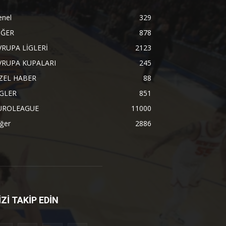
enel
329
İĞER
878
VRUPA LİGLERİ
2123
VRUPA KUPALARI
245
ZEL HABER
88
İGLER
851
UROLEAGUE
11000
ğer
2886
İZİ TAKİP EDİN