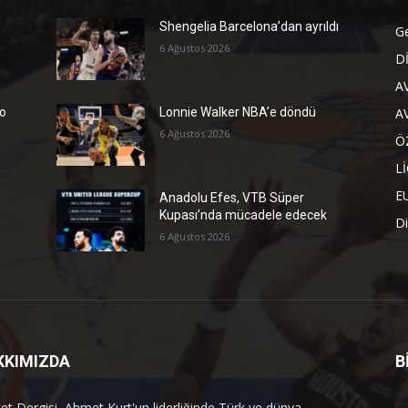
Shengelia Barcelona’dan ayrıldı
G
6 Ağustos 2026
D
A
A
co
Lonnie Walker NBA’e döndü
6 Ağustos 2026
Ö
L
E
Anadolu Efes, VTB Süper
Kupası’nda mücadele edecek
Di
6 Ağustos 2026
KKIMIZDA
B
et Dergisi, Ahmet Kurt'un liderliğinde Türk ve dünya