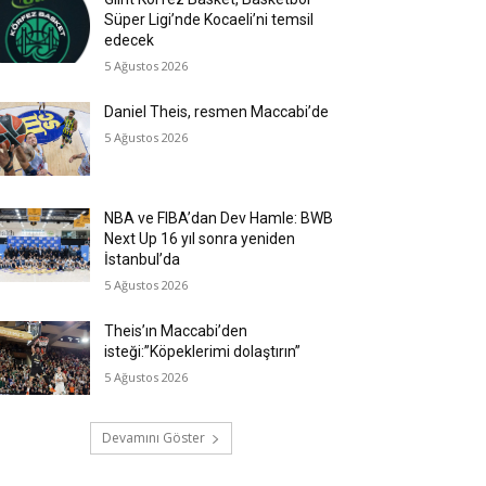
Süper Ligi’nde Kocaeli’ni temsil
edecek
5 Ağustos 2026
Daniel Theis, resmen Maccabi’de
5 Ağustos 2026
NBA ve FIBA’dan Dev Hamle: BWB
Next Up 16 yıl sonra yeniden
İstanbul’da
5 Ağustos 2026
Theis’ın Maccabi’den
isteği:”Köpeklerimi dolaştırın”
5 Ağustos 2026
Devamını Göster