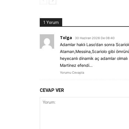
1 Yorum
Tolga
30 Haziran 2026 De 08:40
Adamlar haklı Laso’dan sonra Scario
Ataman,Messina,Scariolo gibi ömrün
heyecanlı dinamik aç adamlar olmalı
Martinez efendi…
Yorumu Cevapla
CEVAP VER